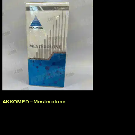
AKKOMED – Mesterolone
Márka:
Akkomed
Termék jellege:
Szteorid / Teljesítmény Fokozó, Tabletta
Termék jellege:
Injekció