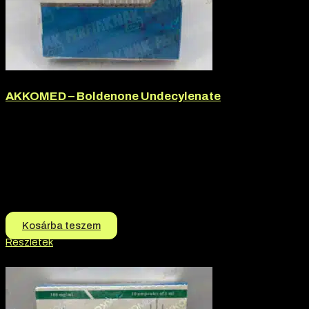
AKKOMED – Boldenone Undecylenate
Márka:
Akkomed
Termék jellege:
Injekció, Szteorid / Teljesítmény Fokozó
Termék jellege:
Injekció
Márka:
AKKOMED
Hatóanyag:
Boldenone Undecylenate
16.000
Ft
15.000
Ft
Kosárba teszem
Részletek
-6% kedvezmény