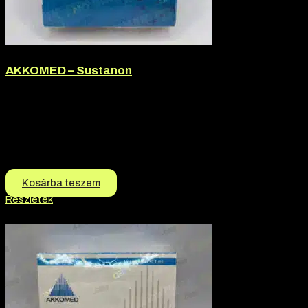
AKKOMED – Sustanon
Márka:
Akkomed
Termék jellege:
Injekció, Szteorid / Teljesítmény Fokozó
Termék jellege:
Injekció
Márka:
AKKOMED
13.500
Ft
12.500
Ft
Kosárba teszem
Részletek
-7% kedvezmény