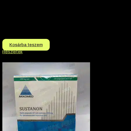
Márka:
Akkomed
Termék jellege:
Szteorid / Teljesítmény Fokozó, Tabletta
Termék jellege:
Tabletta
Márka:
AKKOMED
Hatóanyag:
Clenbuterol Hydrochloride
8.000
Ft
7.000
Ft
Kosárba teszem
Részletek
-7% kedvezmény