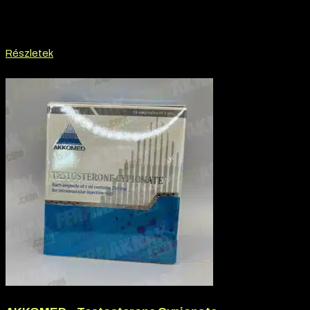
Márka:
AKKOMED
Hatóanyag:
Mesterolone
10.000
Ft
9.000
Ft
Részletek
-8% kedvezmény