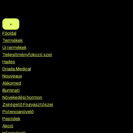
×
Főoldal
Termékek
Új termékek
Teljesítményfokozó szer
Hades
Driada Medical
Nouveaux
Akkomed
Illuminati
Növekedési hormon
Zsírégető Fogyasztószer
Potencianövelő
Peptidek
Akció