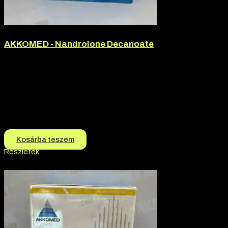
AKKOMED - Nandrolone Decanoate
Márka:
Akkomed
Termék jellege:
Injekció, Szteorid / Teljesítmény Fokozó
Termék jellege:
Injekció
Márka:
AKKOMED
Hatóanyag:
Nandrolone Decanoate
14.990
Ft
13.990
Ft
Kosárba teszem
Részletek
-4% kedvezmény