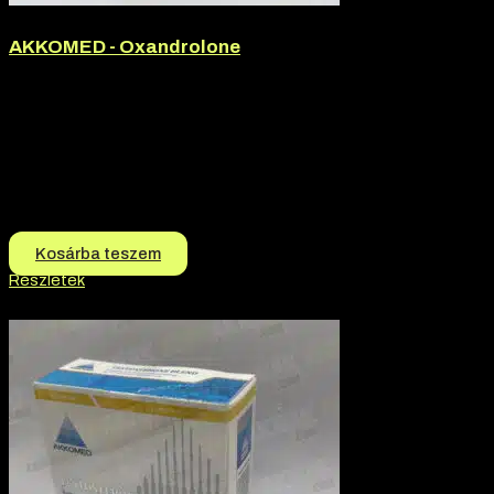
AKKOMED - Oxandrolone
Márka:
Akkomed
Termék jellege:
Szteorid / Teljesítmény Fokozó, Tabletta
Termék jellege:
Tabletta
Márka:
AKKOMED
Hatóanyag:
Oxandrolone
18.500
Ft
17.500
Ft
Kosárba teszem
Részletek
-6% kedvezmény