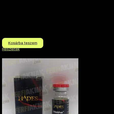
Márka:
Akkomed
Termék jellege:
Injekció, Szteorid / Teljesítmény Fokozó
Termék jellege:
Injekció
Márka:
AKKOMED
Hatóanyag:
Testosterone Propionate
12.500
Ft
11.500
Ft
Kosárba teszem
Részletek
-2% kedvezmény