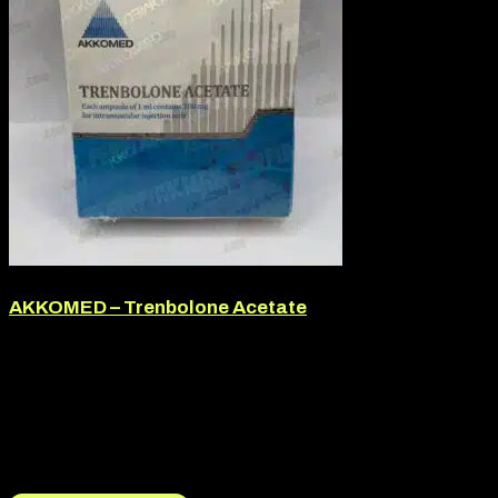
AKKOMED – Trenbolone Acetate
Márka:
Akkomed
Termék jellege:
Injekció, Szteorid / Teljesítmény Fokozó
Termék jellege:
Injekció
Márka:
AKKOMED
Hatóanyag:
Trenbolone Acetate
17.000
Ft
16.000
Ft