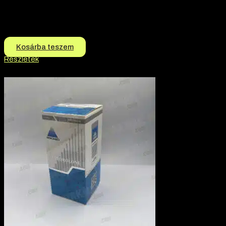
Márka:
AKKOMED
Hatóanyag:
4-Chlorodehydromethyltestosterone
13.000
Ft
12.000
Ft
Kosárba teszem
Részletek
-5% kedvezmény