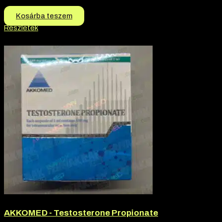
11.500
Ft
10.500
Ft
Kosárba teszem
Részletek
-8% kedvezmény
AKKOMED - Testosterone Propionate