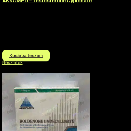
AKKOMED – Testosterone Cypionate
Márka:
Akkomed
Termék jellege:
Injekció, Szteorid / Teljesítmény Fokozó
Termék jellege:
Injekció
Márka:
AKKOMED
Hatóanyag:
Testosterone Cypionate
11.990
Ft
10.990
Ft
Kosárba teszem
Részletek
-6% kedvezmény