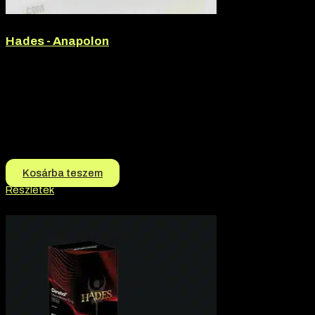
Hades - Anapolon
Márka:
Hades
Termék jellege:
Szteorid / Teljesítmény Fokozó
Termék jellege:
Injekció
Márka:
Hades
Hatóanyag:
Oxymetholone
15.990
Ft
15.690
Ft
Kosárba teszem
Részletek
-3% kedvezmény