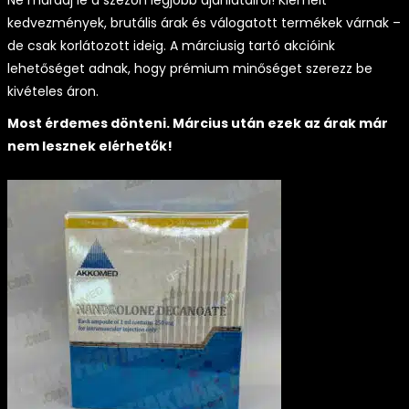
Ne maradj le a szezon legjobb ajánlatairól! Kiemelt
kedvezmények, brutális árak és válogatott termékek várnak –
de csak korlátozott ideig. A márciusig tartó akcióink
lehetőséget adnak, hogy prémium minőséget szerezz be
kivételes áron.
Most érdemes dönteni. Március után ezek az árak már
nem lesznek elérhetők!
-7% kedvezmény