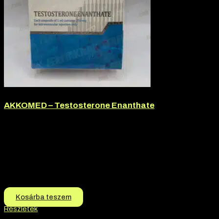
AKKOMED – Testosterone Enanthate
Márka:
Akkomed
Termék jellege:
Injekció, Szteorid / Teljesítmény Fokozó
Termék jellege:
Injekció
Márka:
AKKOMED
Hatóanyag:
Testosterone Enanthate
13.500
Ft
12.500
Ft
Kosárba teszem
Részletek