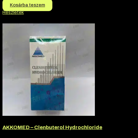
Kosárba teszem
Részletek
-13% kedvezmény
AKKOMED – Clenbuterol Hydrochloride