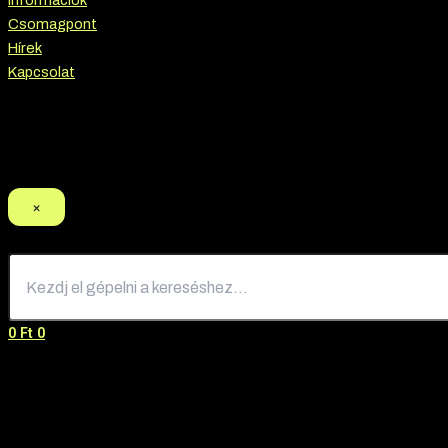
Információk
Csomagpont
Hírek
Kapcsolat
Termék keresés
×
0
Ft
0