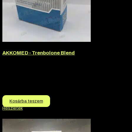
AKKOMED - Trenbolone Blend
Márka:
Akkomed
Termék jellege:
Szteorid / Teljesítmény Fokozó
Termék jellege:
Injekció
Márka:
AKKOMED
16.500
Ft
15.500
Ft
Kosárba teszem
Részletek
-9% kedvezmény