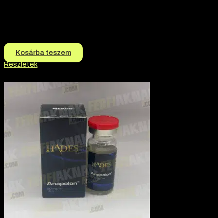
Termék jellege:
Szteorid / Teljesítmény Fokozó
Termék jellege:
Injekció
Márka:
Hades
17.990
Ft
17.690
Ft
Kosárba teszem
Részletek
-2% kedvezmény