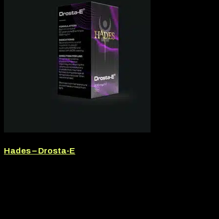
Hades – Drosta-E
Márka:
Hades
Termék jellege:
Injekció
Márka:
Hades
Termék jellege:
Szteorid / Teljesítmény Fokozó
13.200
Ft
12.900
Ft