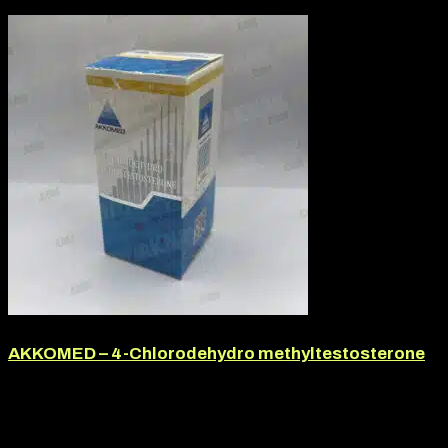
-8% kedvezmény
AKKOMED – 4-Chlorodehydro methyltestosterone
Márka:
Akkomed
Termék jellege:
Szteorid / Teljesítmény Fokozó, Tabletta
Termék jellege:
Tabletta