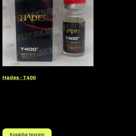
Hades - T400
Márka:
Hades
Termék jellege:
Szteorid / Teljesítmény Fokozó
Termék jellege:
Injekció
Márka:
Hades
Hatóanyag:
Dihydroboldenone Cypionate
12.990
Ft
12.690
Ft
Kosárba teszem