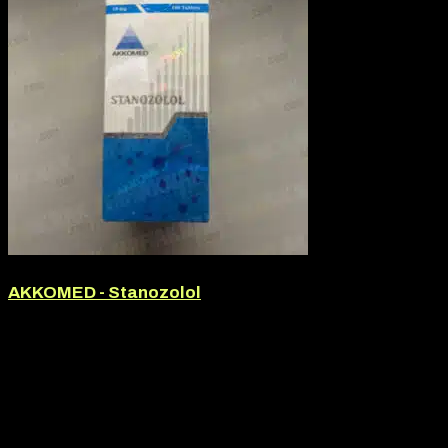
AKKOMED - Stanozolol
Márka:
Akkomed
Termék jellege:
Szteorid / Teljesítmény Fokozó, Tabletta
Termék jellege:
Tabletta
Márka:
AKKOMED
Hatóanyag:
Stanozolol