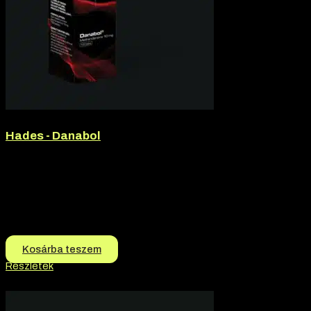
Hades - Danabol
Márka:
Hades
Termék jellege:
Tabletta
Márka:
Hades
Termék jellege:
Szteorid / Teljesítmény Fokozó
10.500
Ft
10.200
Ft
Kosárba teszem
Részletek
-2% kedvezmény