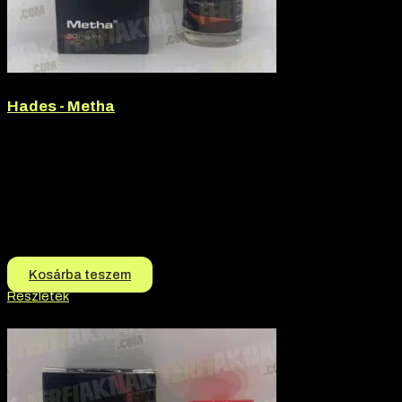
Hades - Metha
Márka:
Hades
Termék jellege:
Szteorid / Teljesítmény Fokozó
Termék jellege:
Injekció
Márka:
Hades
Hatóanyag:
Methandienone
12.990
Ft
12.690
Ft
Kosárba teszem
Részletek
-2% kedvezmény