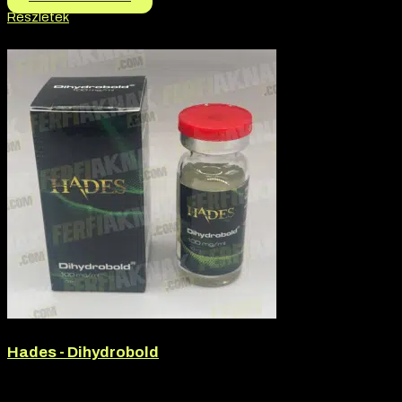
Részletek
-2% kedvezmény
Hades - Dihydrobold
Márka:
Hades