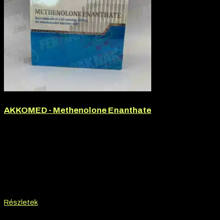
AKKOMED - Methenolone Enanthate
Márka:
Akkomed
Termék jellege:
Injekció, Szteorid / Teljesítmény Fokozó
Termék jellege:
Injekció
Márka:
AKKOMED
Hatóanyag:
Methenolone Enanthate
28.000
Ft
27.000
Ft
Részletek
-10% kedvezmény