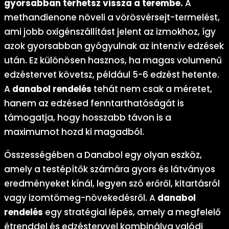
gyorsabban térhetsz vissza a terembe.
A
methandienone növeli a vörösvérsejt-termelést,
ami jobb oxigénszállítást jelent az izmokhoz, így
azok gyorsabban gyógyulnak az intenzív edzések
után. Ez különösen hasznos, ha magas volumenű
edzéstervet követsz, például 5-6 edzést hetente.
A
danabol rendelés
tehát nem csak a méretet,
hanem az edzésed fenntarthatóságát is
támogatja, hogy hosszabb távon is a
maximumot hozd ki magadból.
Összességében a Danabol egy olyan eszköz,
amely a testépítők számára gyors és látványos
eredményeket kínál, legyen szó erőről, kitartásról
vagy izomtömeg-növekedésről. A
danabol
rendelés
egy stratégiai lépés, amely a megfelelő
étrenddel és edzéstervvel kombinálva valódi