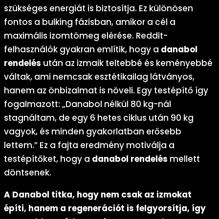
szükséges energiát is biztosítja. Ez különösen
fontos a bulking fázisban, amikor a cél a
maximális izomtömeg elérése. Reddit-
felhasználók gyakran említik, hogy a
danabol
rendelés
után az izmaik teltebbé és keményebbé
váltak, ami nemcsak esztétikailag látványos,
hanem az önbizalmat is növeli. Egy testépítő így
fogalmazott: „Danabol nélkül 80 kg-nál
stagnáltam, de egy 6 hetes ciklus után 90 kg
vagyok, és minden gyakorlatban erősebb
lettem.” Ez a fajta eredmény motiválja a
testépítőket, hogy a
danabol rendelés
mellett
döntsenek.
A Danabol titka, hogy nem csak az izmokat
építi, hanem a regenerációt is felgyorsítja, így