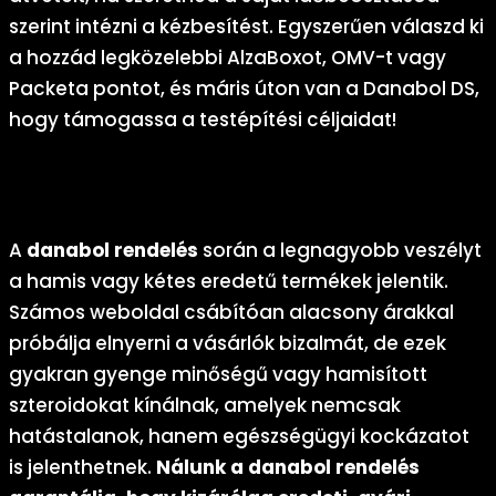
szerint intézni a kézbesítést. Egyszerűen válaszd ki
a hozzád legközelebbi AlzaBoxot, OMV-t vagy
Packeta pontot, és máris úton van a Danabol DS,
hogy támogassa a testépítési céljaidat!
Kerüld a hamisítványokat és a kockázatos
weboldalakat
A
danabol rendelés
során a legnagyobb veszélyt
a hamis vagy kétes eredetű termékek jelentik.
Számos weboldal csábítóan alacsony árakkal
próbálja elnyerni a vásárlók bizalmát, de ezek
gyakran gyenge minőségű vagy hamisított
szteroidokat kínálnak, amelyek nemcsak
hatástalanok, hanem egészségügyi kockázatot
is jelenthetnek.
Nálunk a
danabol rendelés