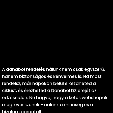
Diszkrét kiszállítás:
A rendeléseidet diszkrét
csomagolásban, gyors szállítással juttatjuk el hozzád, így
adataid és vásárlásod teljes biztonságban vannak.
Szakértői támogatás:
Ingyenes tanácsadást nyújtunk a
ciklusok tervezéséhez, legyen szó adagolásról,
stackelésről vagy PCT-ről, hogy a
danabol rendelés
maximális eredményeket hozzon.
Rugalmas átvételi lehetőségek:
A csomagpont
szállításnak köszönhetően te döntöd el, hol és mikor
veszed át a rendelésedet, így nem kell a futárra várnod.
A
danabol rendelés
nálunk nem csak egyszerű,
hanem biztonságos és kényelmes is. Ha most
rendelsz, már napokon belül elkezdheted a
ciklust, és érezheted a Danabol DS erejét az
edzéseiden. Ne hagyd, hogy a kétes webshopok
megtévesszenek – nálunk a minőség és a
bizalom garantált!