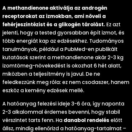
A methandienone aktiválja az androgén
receptorokat az izmokban, ami növeli a
fehérjeszintézist és a glikogén tárolást.
Ez azt
jelenti, hogy a tested gyorsabban épít izmot, és
több energiát kap az edzésekhez. Tudományos
tanulmányok, például a PubMed-en publikált
kutatások szerint a methandienone akár 2-3 kg
izomtömeg-növekedést is okozhat 6 hét alatt,
miközben a teljesítmény is javul. De ne
feledkezzünk meg róla: ez nem csodaszer, hanem
eszköz a kemény edzések mellé.
A hatóanyag felezési ideje 3-6 óra, így naponta
2-3 alkalommal érdemes bevenni, hogy stabil
vérszintet tarts fenn. Ha
danabol rendelés
előtt
állsz, mindig ellenőrizd a hatóanyag-tartalmat –