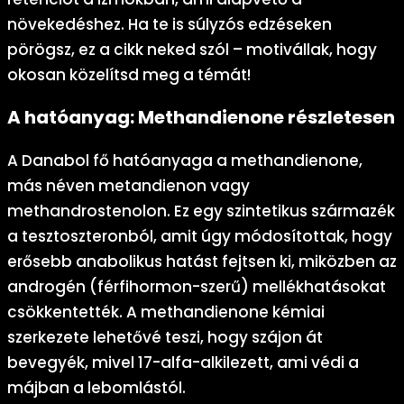
növekedéshez. Ha te is súlyzós edzéseken
pörögsz, ez a cikk neked szól – motivállak, hogy
okosan közelítsd meg a témát!
A hatóanyag: Methandienone részletesen
A Danabol fő hatóanyaga a methandienone,
más néven metandienon vagy
methandrostenolon. Ez egy szintetikus származék
a tesztoszteronból, amit úgy módosítottak, hogy
erősebb anabolikus hatást fejtsen ki, miközben az
androgén (férfihormon-szerű) mellékhatásokat
csökkentették. A methandienone kémiai
szerkezete lehetővé teszi, hogy szájon át
bevegyék, mivel 17-alfa-alkilezett, ami védi a
májban a lebomlástól.