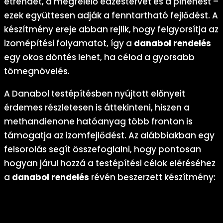
étrendet, a megfelelő edzéstervet és a pihenést –
ezek együttesen adják a fenntartható fejlődést. A
készítmény ereje abban rejlik, hogy felgyorsítja az
izomépítési folyamatot, így a
danabol rendelés
egy okos döntés lehet, ha célod a gyorsabb
tömegnövelés.
A Danabol testépítésben nyújtott előnyeit
érdemes részletesen is áttekinteni, hiszen a
methandienone hatóanyag több fronton is
támogatja az izomfejlődést. Az alábbiakban egy
felsorolás segít összefoglalni, hogy pontosan
hogyan járul hozzá a testépítési célok eléréséhez
a
danabol rendelés
révén beszerzett készítmény:
Fokozott fehérjeszintézis:
A methandienone jelentősen
növeli a szervezet fehérjeszintézisét, így az izmok
gyorsabban regenerálódnak és nőnek a
danabol rendelés