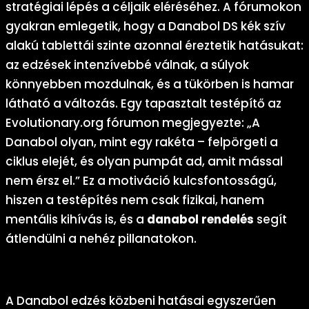
stratégiai lépés a céljaik eléréséhez. A fórumokon
gyakran emlegetik, hogy a Danabol DS kék szív
alakú tablettái szinte azonnal éreztetik hatásukat:
az edzések intenzívebbé válnak, a súlyok
könnyebben mozdulnak, és a tükörben is hamar
látható a változás. Egy tapasztalt testépítő az
Evolutionary.org fórumon megjegyezte: „A
Danabol olyan, mint egy rakéta – felpörgeti a
ciklus elejét, és olyan pumpát ad, amit mással
nem érsz el.” Ez a motiváció kulcsfontosságú,
hiszen a testépítés nem csak fizikai, hanem
mentális kihívás is, és a
danabol rendelés
segít
átlendülni a nehéz pillanatokon.
Edzés közbeni előnyök: Erő és kitartás
A Danabol edzés közbeni hatásai egyszerűen