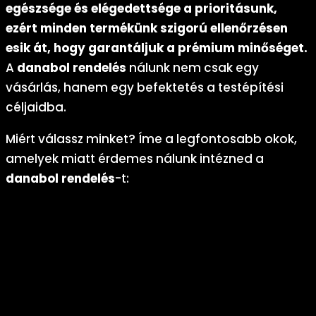
egészsége és elégedettsége a prioritásunk,
ezért minden termékünk szigorú ellenőrzésen
esik át, hogy garantáljuk a prémium minőséget.
A
danabol rendelés
nálunk nem csak egy
vásárlás, hanem egy befektetés a testépítési
céljaidba.
Miért válassz minket? Íme a legfontosabb okok,
amelyek miatt érdemes nálunk intézned a
danabol rendelés
-t:
Eredeti termékek:
Csak gyári, bontatlan csomagolású
Danabol DS-t kínálunk, így biztos lehetsz benne, hogy a
methandienone hatóanyag tiszta és hatékony.
Versenyképes árak:
Prémium minőségű termékeket
kínálunk megfizethető áron, hogy a
danabol rendelés
ne
legyen luxus, hanem elérhető lehetőség minden testépítő
számára.