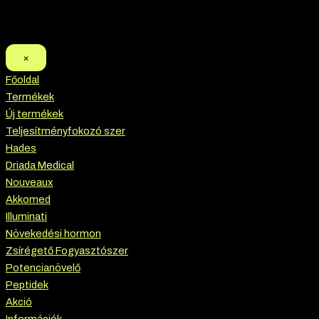
×
Főoldal
Termékek
Új termékek
Teljesítményfokozó szer
Hades
Driada Medical
Nouveaux
Akkomed
Illuminati
Növekedési hormon
Zsírégető Fogyasztószer
Potencianövelő
Peptidek
Akció