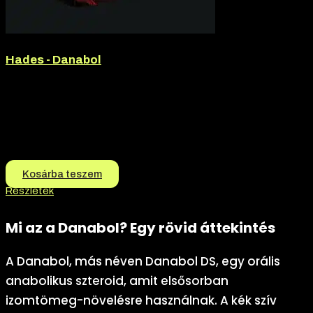
Hades - Danabol
Márka:
Hades
Termék jellege:
Tabletta
Márka:
Hades
Termék jellege:
Szteorid / Teljesítmény Fokozó
10.500
Ft
10.200
Ft
Kosárba teszem
Részletek
Mi az a Danabol? Egy rövid áttekintés
A Danabol, más néven Danabol DS, egy orális
anabolikus szteroid, amit elsősorban
izomtömeg-növelésre használnak. A kék szív