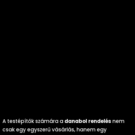
után.
Nitrogén-retenció:
Az izmokban magasabb
nitrogénszintet tart fenn, ami elengedhetetlen az
anabolikus állapot fenntartásához, így a
danabol rendelés
támogatja a folyamatos izomnövekedést.
Növekvő erő és állóképesség:
A Danabol növeli az ATP-
termelést és a glikogén tárolást, ami több energiát
biztosít az intenzív edzésekhez a
danabol rendelés
által.
Gyorsabb regeneráció:
Csökkenti az izomfáradtságot
és a mikrosérülések gyógyulási idejét, így gyakrabban és
keményebben edzhetsz a
danabol rendelés
után.
Motivációs löket:
A látható izomtömeg-növekedés és
erőnövekedés pszichológiai előnyt ad, ami hosszabb távon
is fenntartja az edzés iránti elkötelezettséget a
danabol
rendelés
révén.
A testépítők számára a
danabol rendelés
nem
csak egy egyszerű vásárlás, hanem egy