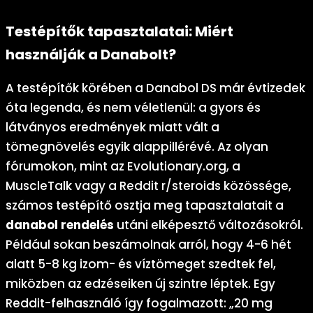
Testépítők tapasztalatai: Miért
használják a Danabolt?
A testépítők körében a Danabol DS már évtizedek
óta legenda, és nem véletlenül: a gyors és
látványos eredmények miatt vált a
tömegnövelés egyik alappillérévé. Az olyan
fórumokon, mint az Evolutionary.org, a
MuscleTalk vagy a Reddit r/steroids közössége,
számos testépítő osztja meg tapasztalatait a
danabol rendelés
utáni elképesztő változásokról.
Például sokan beszámolnak arról, hogy 4-6 hét
alatt 5-8 kg izom- és víztömeget szedtek fel,
miközben az edzéseiken új szintre léptek. Egy
Reddit-felhasználó így fogalmazott: „20 mg