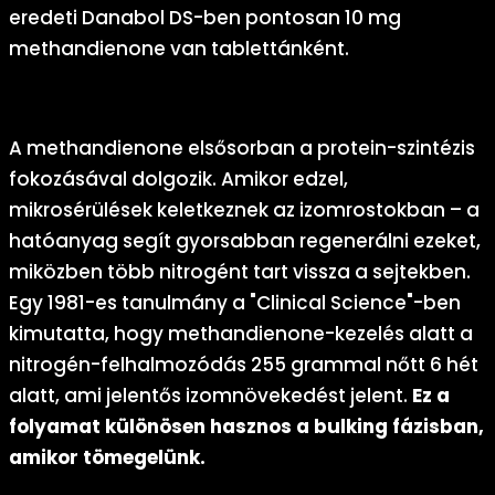
eredeti Danabol DS-ben pontosan 10 mg
methandienone van tablettánként.
Methandienone mechanizmusa az izomfejlődésben
A methandienone elsősorban a protein-szintézis
fokozásával dolgozik. Amikor edzel,
mikrosérülések keletkeznek az izomrostokban – a
hatóanyag segít gyorsabban regenerálni ezeket,
miközben több nitrogént tart vissza a sejtekben.
Egy 1981-es tanulmány a "Clinical Science"-ben
kimutatta, hogy methandienone-kezelés alatt a
nitrogén-felhalmozódás 255 grammal nőtt 6 hét
alatt, ami jelentős izomnövekedést jelent.
Ez a
folyamat különösen hasznos a bulking fázisban,
amikor tömegelünk.