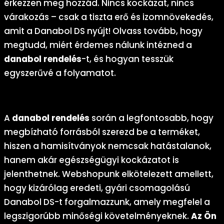
érkezzen meg hozzád. Nincs kockázat, nincs
várakozás – csak a tiszta erő és izomnövekedés,
amit a Danabol DS nyújt! Olvass tovább, hogy
megtudd, miért érdemes nálunk intézned a
danabol rendelés
-t, és hogyan tesszük
egyszerűvé a folyamatot.
Miért nálunk érdemes a Danabol rendelést intézni?
A
danabol rendelés
során a legfontosabb, hogy
megbízható forrásból szerezd be a terméket,
hiszen a hamisítványok nemcsak hatástalanok,
hanem akár egészségügyi kockázatot is
jelenthetnek. Webshopunk elkötelezett amellett,
hogy kizárólag eredeti, gyári csomagolású
Danabol DS-t forgalmazzunk, amely megfelel a
legszigorúbb minőségi követelményeknek.
Az Ön