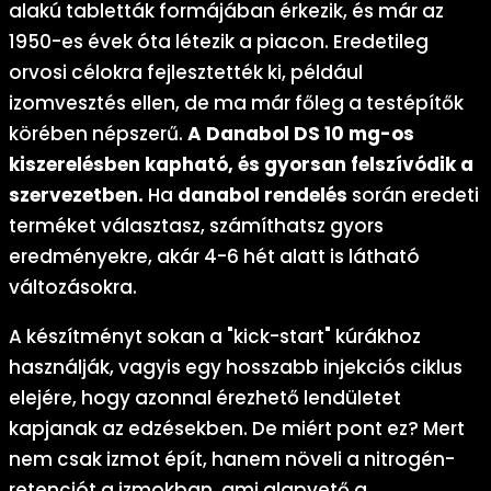
alakú tabletták formájában érkezik, és már az
1950-es évek óta létezik a piacon. Eredetileg
orvosi célokra fejlesztették ki, például
izomvesztés ellen, de ma már főleg a testépítők
körében népszerű.
A Danabol DS 10 mg-os
kiszerelésben kapható, és gyorsan felszívódik a
szervezetben.
Ha
danabol rendelés
során eredeti
terméket választasz, számíthatsz gyors
eredményekre, akár 4-6 hét alatt is látható
változásokra.
A készítményt sokan a "kick-start" kúrákhoz
használják, vagyis egy hosszabb injekciós ciklus
elejére, hogy azonnal érezhető lendületet
kapjanak az edzésekben. De miért pont ez? Mert
nem csak izmot épít, hanem növeli a nitrogén-
retenciót a izmokban, ami alapvető a