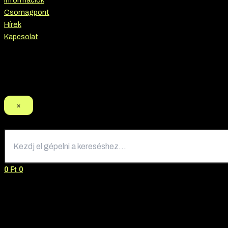
Információk
Csomagpont
Hírek
Kapcsolat
Termék keresés
×
0
Ft
0