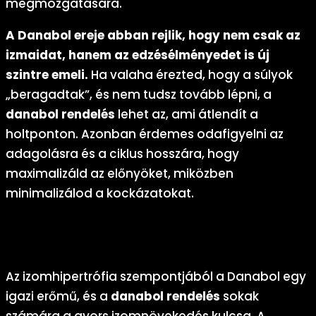
megmozgatására.
A Danabol ereje abban rejlik, hogy nem csak az
izmaidat, hanem az edzésélményedet is új
szintre emeli.
Ha valaha érezted, hogy a súlyok
„beragadtak”, és nem tudsz tovább lépni, a
danabol rendelés
lehet az, ami átlendít a
holtponton. Azonban érdemes odafigyelni az
adagolásra és a ciklus hosszára, hogy
maximalizáld az előnyöket, miközben
minimalizálod a kockázatokat.
Izomfejlődés támogatása: Miért jó a
növekedéshez?
Az izomhipertrófia szempontjából a Danabol egy
igazi erőmű, és a
danabol rendelés
sokak