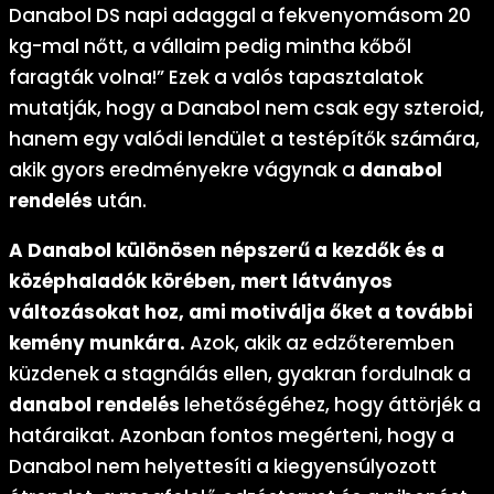
Danabol DS napi adaggal a fekvenyomásom 20
kg-mal nőtt, a vállaim pedig mintha kőből
faragták volna!” Ezek a valós tapasztalatok
mutatják, hogy a Danabol nem csak egy szteroid,
hanem egy valódi lendület a testépítők számára,
akik gyors eredményekre vágynak a
danabol
rendelés
után.
A Danabol különösen népszerű a kezdők és a
középhaladók körében, mert látványos
változásokat hoz, ami motiválja őket a további
kemény munkára.
Azok, akik az edzőteremben
küzdenek a stagnálás ellen, gyakran fordulnak a
danabol rendelés
lehetőségéhez, hogy áttörjék a
határaikat. Azonban fontos megérteni, hogy a
Danabol nem helyettesíti a kiegyensúlyozott