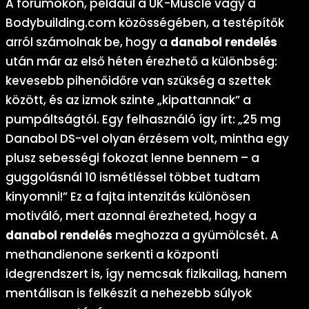
A fórumokon, például a UK-Muscle vagy a
Bodybuilding.com közösségében, a testépítők
arról számolnak be, hogy a
danabol rendelés
után már az első héten érezhető a különbség:
kevesebb pihenőidőre van szükség a szettek
között, és az izmok szinte „kipattannak” a
pumpáltságtól. Egy felhasználó így írt: „25 mg
Danabol DS-vel olyan érzésem volt, mintha egy
plusz sebességi fokozat lenne bennem – a
guggolásnál 10 ismétléssel többet tudtam
kinyomni!” Ez a fajta intenzitás különösen
motiváló, mert azonnal érezheted, hogy a
danabol rendelés
meghozza a gyümölcsét. A
methandienone serkenti a központi
idegrendszert is, így nemcsak fizikailag, hanem
mentálisan is felkészít a nehezebb súlyok