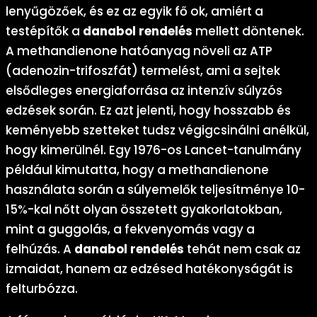
lenyűgözőek, és ez az egyik fő ok, amiért a
testépítők a
danabol rendelés
mellett döntenek.
A methandienone hatóanyag növeli az ATP
(adenozin-trifoszfát) termelést, ami a sejtek
elsődleges energiaforrása az intenzív súlyzós
edzések során. Ez azt jelenti, hogy hosszabb és
keményebb szetteket tudsz végigcsinálni anélkül,
hogy kimerülnél. Egy 1976-os Lancet-tanulmány
például kimutatta, hogy a methandienone
használata során a súlyemelők teljesítménye 10-
15%-kal nőtt olyan összetett gyakorlatokban,
mint a guggolás, a fekvenyomás vagy a
felhúzás. A
danabol rendelés
tehát nem csak az
izmaidat, hanem az edzésed hatékonyságát is
felturbózza.