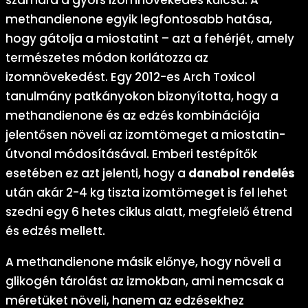
számára a gyors izomnövekedés kulcsa. A
methandienone egyik legfontosabb hatása,
hogy gátolja a miostatint – azt a fehérjét, amely
természetes módon korlátozza az
izomnövekedést. Egy 2012-es Arch Toxicol
tanulmány patkányokon bizonyította, hogy a
methandienone és az edzés kombinációja
jelentősen növeli az izomtömeget a miostatin-
útvonal módosításával. Emberi testépítők
esetében ez azt jelenti, hogy a
danabol rendelés
után akár 2-4 kg tiszta izomtömeget is fel lehet
szedni egy 6 hetes ciklus alatt, megfelelő étrend
és edzés mellett.
A methandienone másik előnye, hogy növeli a
glikogén tárolást az izmokban, ami nemcsak a
méretüket növeli, hanem az edzésekhez