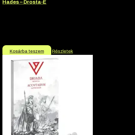
Hades – Drosta-E
Márka:
Hades
Termék jellege:
Injekció
Márka:
Hades
Termék jellege:
Szteorid / Teljesítmény Fokozó
13.200
Ft
12.900
Ft
Kosárba teszem
Részletek