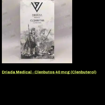
Driada Medical - Clenbutos 40 mcg (Clenbuterol)
Márka:
Driada Medical
Termék jellege:
Tabletta
Márka:
Driada Medical
Hatóanyag:
Clenbuterol
7.050
Ft