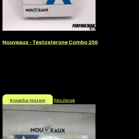
Nouveaux - Testosterone Combo 250
Hatóanyag:
Testosterone Cypionate, Tesztoszteron
enanthate, Tesztoszteron-propionát
Hatóanyag tartalom:
250mg
Márka:
Nouveaux
Termék jellege:
Injekció
10.990
Ft
10.490
Ft
Kosárba teszem
Részletek