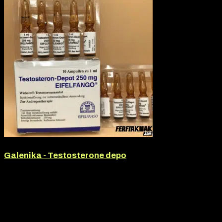
Galenika - Testosterone depo
Hatóanyag:
Testosterone depo
Hatóanyag tartalom:
250mg
Márka:
Galenika
Termék jellege:
Injekció