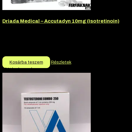
Driada Medical – Accutadyn 10mg (Isotretinoin)
Márka:
Driada Medical
Termék jellege:
Tabletta
Márka:
Driada Medical
11.550
Ft
Kosárba teszem
Részletek
-5% kedvezmény