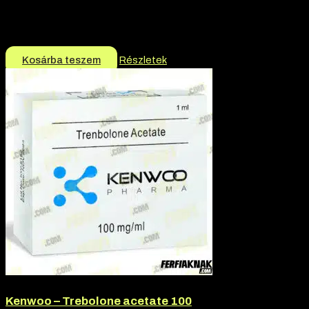
Márka:
Novosarm
Termék jellege:
Sarmok
24.990
Ft
Kosárba teszem
Részletek
Kenwoo – Trebolone acetate 100