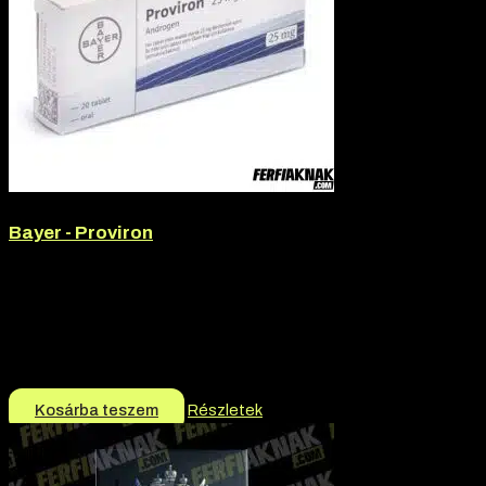
Bayer - Proviron
Hatóanyag:
Mesterolone
Hatóanyag tartalom:
25mg
Márka:
Bayer
Termék jellege:
Hormon helyreállító
5.900
Ft
Kosárba teszem
Részletek