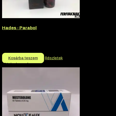
Hades - Parabol
Márka:
Hades
Termék jellege:
Tabletta
12.000
Ft
11.700
Ft
Kosárba teszem
Részletek
-5% kedvezmény