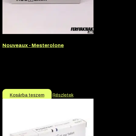
Nouveaux - Mesterolone
Hatóanyag:
Mesterolone
Hatóanyag tartalom:
25mg
Termék jellege:
Hormon helyreállító
Márka:
Nouveaux
9.990
Ft
9.490
Ft
Kosárba teszem
Részletek