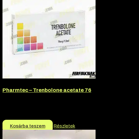
Pharmtec – Trenbolone acetate 76
Márka:
Pharmtec
Termék jellege:
Injekció, Szteorid / Teljesítmény Fokozó
17.500
Ft
17.000
Ft
Kosárba teszem
Részletek