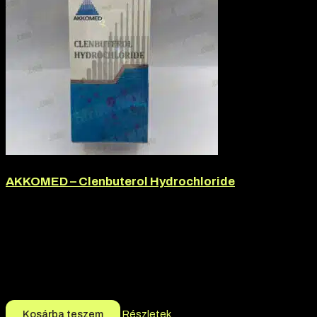
AKKOMED – Clenbuterol Hydrochloride
Márka:
Akkomed
Termék jellege:
Szteorid / Teljesítmény Fokozó, Tabletta
Termék jellege:
Tabletta
Márka:
AKKOMED
Hatóanyag:
Clenbuterol Hydrochloride
8.000
Ft
7.000
Ft
Kosárba teszem
Részletek