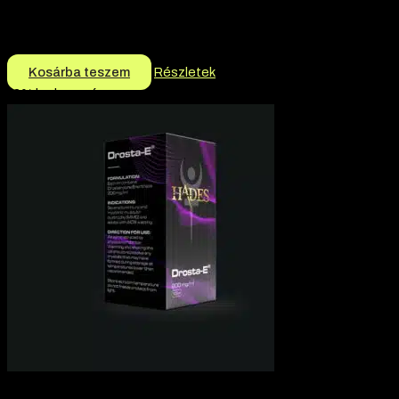
Márka:
Kenwoo
17.000
Ft
Kosárba teszem
Részletek
-2% kedvezmény