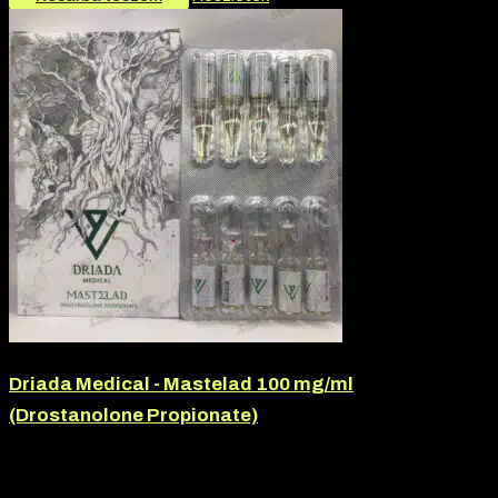
Driada Medical - Mastelad 100 mg/ml
(Drostanolone Propionate)
Márka:
Driada Medical
Termék jellege:
Injekció