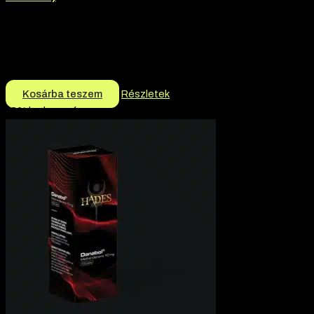
Márka:
Driada Medical
Termék jellege:
Injekció
Márka:
Driada Medical
21.100
Ft
Kosárba teszem
Részletek
-3% kedvezmény