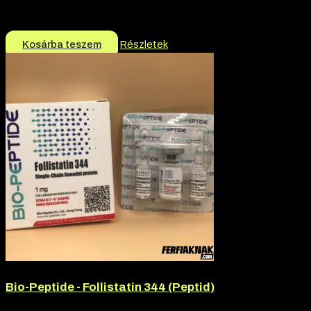
Márka:
Driada Medical
7.900
Ft
Kosárba teszem
Részletek
Bio-Peptide - Follistatin 344 (Peptid)