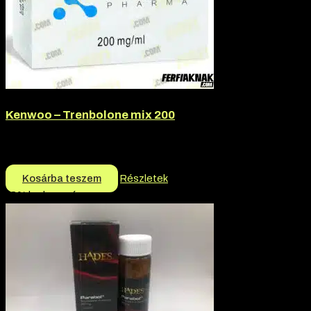
Kenwoo – Trenbolone mix 200
Márka:
Kenwoo
18.000
Ft
Kosárba teszem
Részletek
-3% kedvezmény