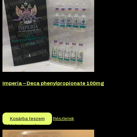
Imperia – Deca phenylpropionate 100mg
Márka:
Imperia
Termék jellege:
Injekció
22.500
Ft
Kosárba teszem
Részletek
-30% kedvezmény