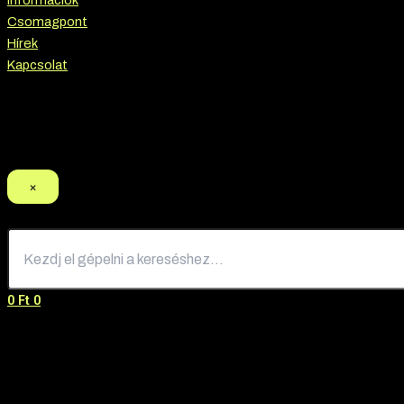
Információk
Csomagpont
Hírek
Kapcsolat
Termék keresés
×
0
Ft
0