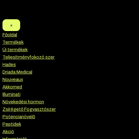
×
Főoldal
Termékek
Új termékek
Teljesítményfokozó szer
Hades
Driada Medical
Nouveaux
Akkomed
Illuminati
Növekedési hormon
Zsírégető Fogyasztószer
Potencianövelő
Peptidek
Akció