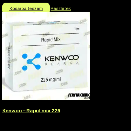
9.990
Ft
6.990
Ft
Kosárba teszem
Részletek
Kenwoo – Rapid mix 225
Márka:
Kenwoo
18.000
Ft