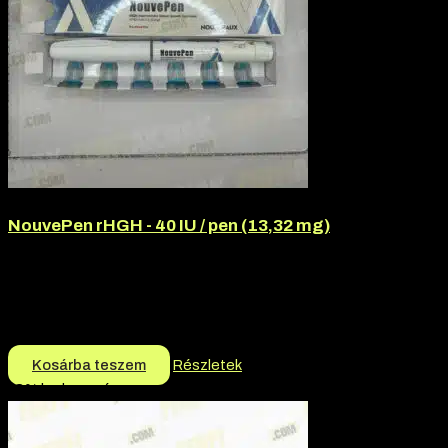
NouvePen rHGH - 40 IU / pen (13,32 mg)
Márka:
Nouveaux, Nouveux
Termék jellege:
Előretöltött injekciós toll, Növekedési hormon,
Peptid
40.000
Ft
Kosárba teszem
Részletek
-3% kedvezmény