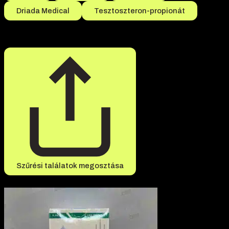
Driada Medical
Tesztoszteron-propionát
Összesen 294 termék található
Szűrési találatok megosztása
-13% kedvezmény