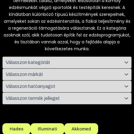
termékeket találsz, amelyeket elsősorban a komoly
edzésmunkát végző sportolók és testépítők keresnek. A
kínálatban különböző típusú készítmények szerepelnek,
amelyeket sokan az edzésintenzitás, a fizikai teljesítmény és
a regeneráció támogatására választanak. Ez a kategória
azoknak szól, akik tudatosan építik fel az edzésprogramjukat,
és tisztában vannak azzal, hogy a fejlődés alapja a
következetes munka.
Népszerű szűrések
Hades
Illuminati
Akkomed