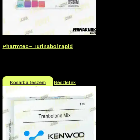
Pharmtec – Turinabol rapid
Márka:
Pharmtec
Termék jellege:
Injekció, Szteorid / Teljesítmény Fokozó
14.500
Ft
11.000
Ft
Kosárba teszem
Részletek