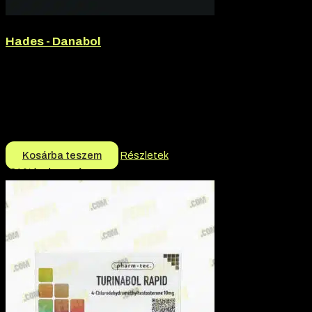
Hades - Danabol
Márka:
Hades
Termék jellege:
Tabletta
Márka:
Hades
Termék jellege:
Szteorid / Teljesítmény Fokozó
10.500
Ft
10.200
Ft
Kosárba teszem
Részletek
-24% kedvezmény