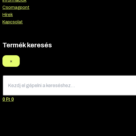
Információk
Csomagpont
Hírek
Kapcsolat
Termék keresés
×
0
Ft
0