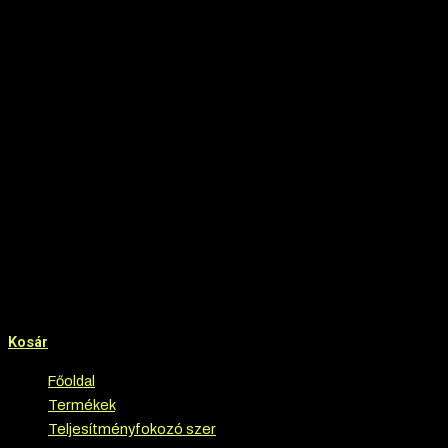
Kosár
Főoldal
›
Termékek
›
Teljesítményfokozó szer
›