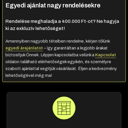
Egyedi ajánlat nagy rendelésekre
Rendelése meghaladja a 400.000 Ft-ot? Ne hagyja
ki az exkluzív lehetőséget!
Amennyiben nagyobb tételben rendelne, kérjen tőlünk
egyedi árajánlatot
– így garantáltan a legjobb árakat
biztosítjuk Önnek. Lépjen kapcsolatba velünk a
Kapcsolat
oldalon található elérhetőségek egyikén, és személyre
szabott ajánlattal segítjük vásárlását. Éljen a kedvezmény
lehetőségével még ma!