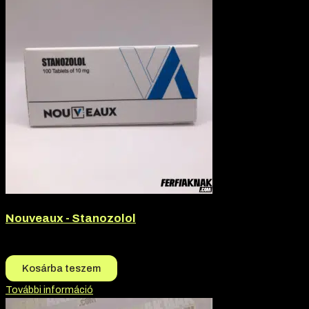
Nouveaux - Stanozolol
9.990
Ft
9.490
Ft
Kosárba teszem
További információ