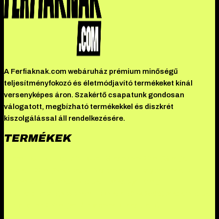
A Ferfiaknak.com webáruház prémium minőségű
teljesítményfokozó és életmódjavító termékeket kínál
versenyképes áron. Szakértő csapatunk gondosan
válogatott, megbízható termékekkel és diszkrét
kiszolgálással áll rendelkezésére.
TERMÉKEK
Pharmtec – Ripped 150
Tekko – Stanozolol 20 mg
Slimgal –
Orlistat 120 mg
Nouveaux – Nandrolone Phenylpropionate
100
Danabol DS
Driada Medical – Dinabolyn 10 mg
(Methandienone)
Novosarm – Ostarine (MK 2866)
Driada Medical
– Trenentos 200 mg/ml (Trenbolone Enanthate)