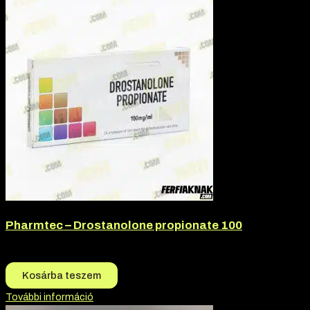
Pharmtec – Drostanolone propionate 100
18.500
Ft
17.000
Ft
Kosárba teszem
További információ