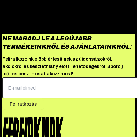
NE MARADJ LE A LEGÚJABB
TERMÉKEINKRŐL ÉS AJÁNLATAINKRÓL!
Feliratkozóink előbb értesülnek az újdonságokról,
akciókról és készlethiány előtti lehetőségekről. Spórolj
időt és pénzt – csatlakozz most!
Feliratkozás