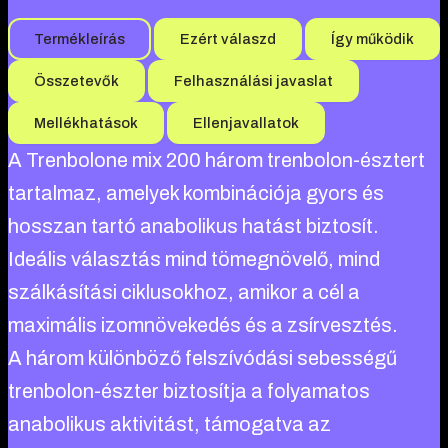
Termékleírás
Ezért válaszd
Így működik
Összetevők
Felhasználási javaslat
Mellékhatások
Ellenjavallatok
A Trenbolone mix 200 három trenbolon-észtert
tartalmaz, amelyek kombinációja gyors és
hosszan tartó anabolikus hatást biztosít.
Ideális választás mind tömegnövelő, mind
szálkásítási ciklusokhoz, amikor a cél a
maximális izomnövekedés és a zsírvesztés.
A három különböző felszívódási sebességű
trenbolon-észter biztosítja a folyamatos
anabolikus aktivitást, támogatva az