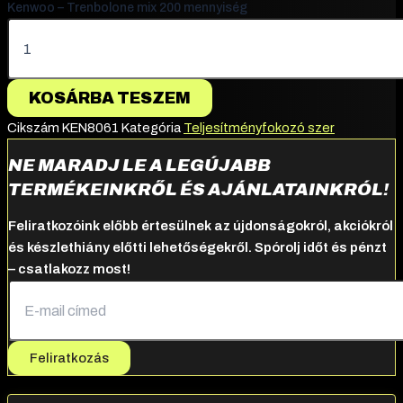
Kenwoo – Trenbolone mix 200 mennyiség
KOSÁRBA TESZEM
Cikszám
KEN8061
Kategória
Teljesítményfokozó szer
NE MARADJ LE A LEGÚJABB
TERMÉKEINKRŐL ÉS AJÁNLATAINKRÓL!
Feliratkozóink előbb értesülnek az újdonságokról, akciókról
és készlethiány előtti lehetőségekről. Spórolj időt és pénzt
– csatlakozz most!
Feliratkozás