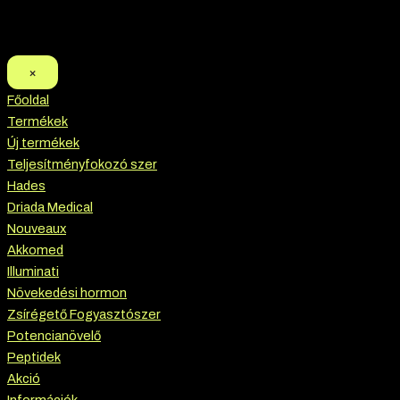
×
Főoldal
Termékek
Új termékek
Teljesítményfokozó szer
Hades
Driada Medical
Nouveaux
Akkomed
Illuminati
Növekedési hormon
Zsírégető Fogyasztószer
Potencianövelő
Peptidek
Akció