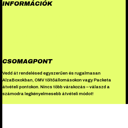
INFORMÁCIÓK
Összes termék
Danabol rendelés: A methandienone ereje
Hades
szteroid: Erősítsd meg izmaidat
Driada
Medical
TekkoPharma
Illuminati a csúcsteljesítmény
testépítőknek
Akkomed szteroid: Minőség a testépítés
szolgálatában
Új fogyást támogató
készítményeink
Akciók
Blog
Csomagpont
Információk
Kapcsolat
CSOMAGPONT
Vedd át rendelésed egyszerűen és rugalmasan
AlzaBoxokban, OMV töltőállomásokon vagy Packeta
átvételi pontokon. Nincs több várakozás – válaszd a
számodra legkényelmesebb átvételi módot!
További információ