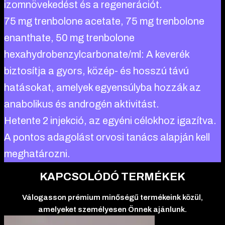
izomnövekedést és a regenerációt.
75 mg trenbolone acetate, 75 mg trenbolone
enanthate, 50 mg trenbolone
hexahydrobenzylcarbonate/ml: A keverék
biztosítja a gyors, közép- és hosszú távú
hatásokat, amelyek egyensúlyba hozzák az
anabolikus és androgén aktivitást.
Hetente 2 injekció, az egyéni célokhoz igazítva.
A pontos adagolást orvosi tanács alapján kell
meghatározni.
KAPCSOLÓDÓ TERMÉKEK
Válogasson prémium minőségű termékeink közül,
amelyeket személyesen Önnek ajánlunk.