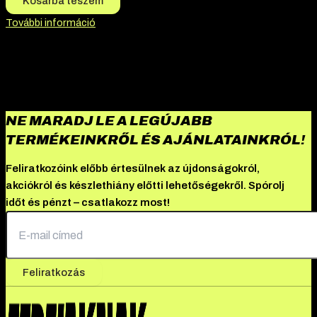
Kosárba teszem
További információ
NE MARADJ LE A LEGÚJABB
TERMÉKEINKRŐL ÉS AJÁNLATAINKRÓL!
Feliratkozóink előbb értesülnek az újdonságokról,
akciókról és készlethiány előtti lehetőségekről. Spórolj
időt és pénzt – csatlakozz most!
Feliratkozás