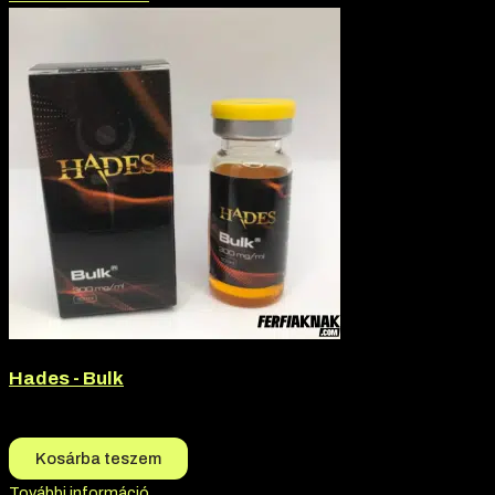
Hades - Bulk
12.990
Ft
12.690
Ft
Kosárba teszem
További információ