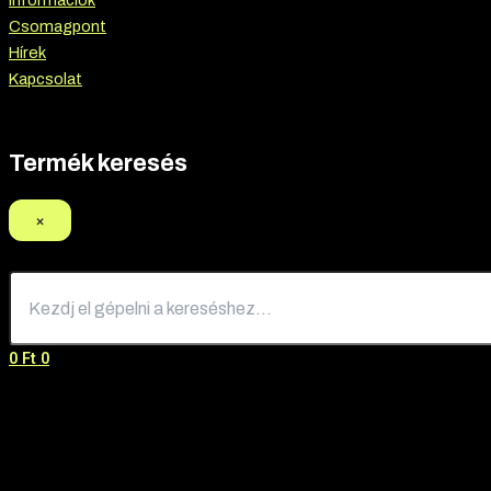
Információk
Csomagpont
Hírek
Kapcsolat
Termék keresés
×
0
Ft
0