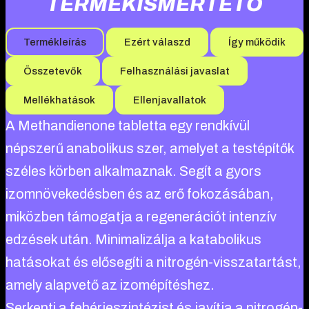
TERMÉKISMERTETŐ
Termékleírás
Ezért válaszd
Így működik
Összetevők
Felhasználási javaslat
Mellékhatások
Ellenjavallatok
A Methandienone tabletta egy rendkívül
népszerű anabolikus szer, amelyet a testépítők
széles körben alkalmaznak. Segít a gyors
izomnövekedésben és az erő fokozásában,
miközben támogatja a regenerációt intenzív
edzések után. Minimalizálja a katabolikus
hatásokat és elősegíti a nitrogén-visszatartást,
amely alapvető az izomépítéshez.
Serkenti a fehérjeszintézist és javítja a nitrogén-