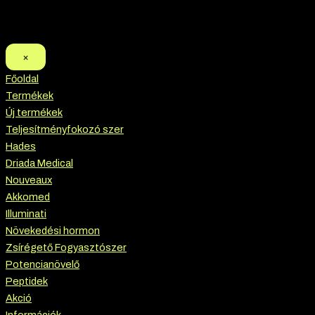
×
Főoldal
Termékek
Új termékek
Teljesítményfokozó szer
Hades
Driada Medical
Nouveaux
Akkomed
Illuminati
Növekedési hormon
Zsírégető Fogyasztószer
Potencianövelő
Peptidek
Akció