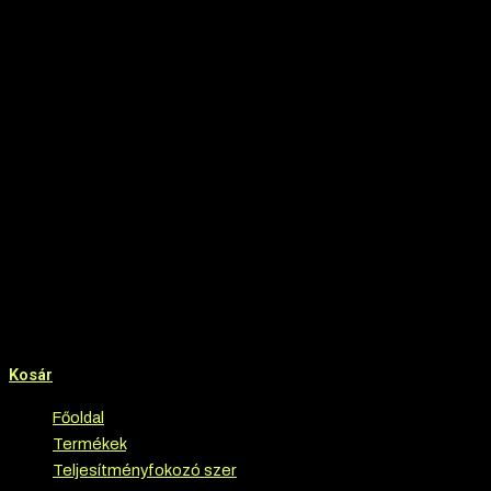
Kosár
Főoldal
›
Termékek
›
Teljesítményfokozó szer
›