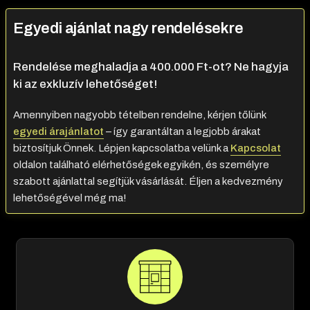
Egyedi ajánlat nagy rendelésekre
Rendelése meghaladja a 400.000 Ft-ot? Ne hagyja
ki az exkluzív lehetőséget!
Amennyiben nagyobb tételben rendelne, kérjen tőlünk
egyedi árajánlatot
– így garantáltan a legjobb árakat
biztosítjuk Önnek. Lépjen kapcsolatba velünk a
Kapcsolat
oldalon található elérhetőségek egyikén, és személyre
szabott ajánlattal segítjük vásárlását. Éljen a kedvezmény
lehetőségével még ma!