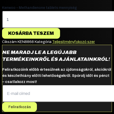
Kenwoo – Methandienone tablets mennyiség
KOSÁRBA TESZEM
Cikszám
KEN8868
Kategória
Teljesítményfokozó szer
NE MARADJ LE A LEGÚJABB
TERMÉKEINKRŐL ÉS AJÁNLATAINKRÓL!
Feliratkozóink előbb értesülnek az újdonságokról, akciókról
és készlethiány előtti lehetőségekről. Spórolj időt és pénzt
– csatlakozz most!
Feliratkozás