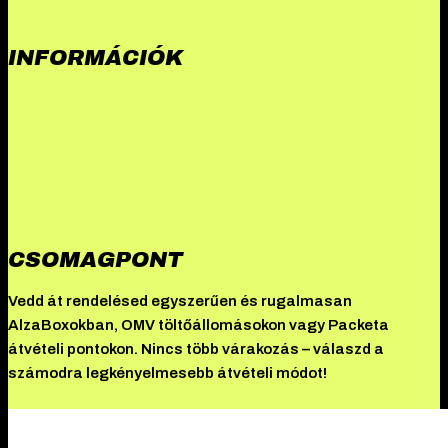
10mg (Isotretinoin)
INFORMÁCIÓK
Összes termék
Danabol rendelés: A methandienone ereje
Hades
szteroid: Erősítsd meg izmaidat
Driada
Medical
TekkoPharma
Illuminati a csúcsteljesítmény
testépítőknek
Akkomed szteroid: Minőség a testépítés
szolgálatában
Új fogyást támogató
készítményeink
Akciók
Blog
Csomagpont
Információk
Kapcsolat
CSOMAGPONT
Vedd át rendelésed egyszerűen és rugalmasan
AlzaBoxokban, OMV töltőállomásokon vagy Packeta
átvételi pontokon. Nincs több várakozás – válaszd a
számodra legkényelmesebb átvételi módot!
További információ