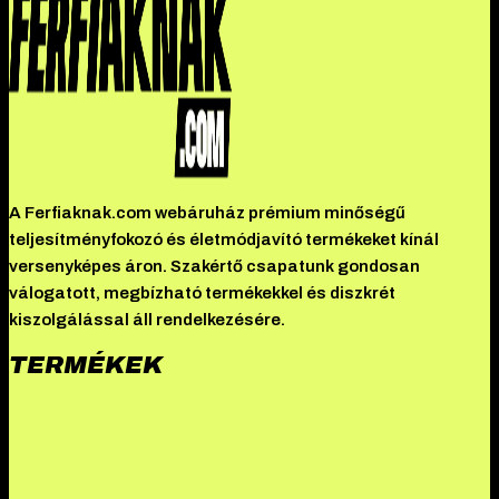
A Ferfiaknak.com webáruház prémium minőségű
teljesítményfokozó és életmódjavító termékeket kínál
versenyképes áron. Szakértő csapatunk gondosan
válogatott, megbízható termékekkel és diszkrét
kiszolgálással áll rendelkezésére.
TERMÉKEK
Imperia – Testosterone depot 250
Hades – Turanabol
Tekko –
Testosterone Enanthate 250 mg/ml
Hades – Tren-A (Trenbolone
Acetat)
Kenwoo – Trebolone acetate 100
AKKOMED –
Stanozolol
AKKOMED – Mesterolone
Driada Medical – Accutadyn