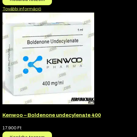
További információ
Kenwoo – Boldenone undecylenate 400
17.900
Ft