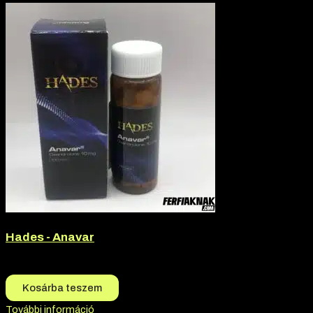
Hades - Anavar
12.000
Ft
11.700
Ft
Kosárba teszem
További információ