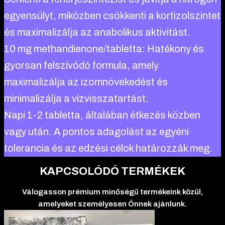
egyensúlyt, miközben csökkenti a kortizolszintet
és maximalizálja az anabolikus aktivitást.
10 mg methandienone/tabletta: Hatékony és
gyorsan felszívódó formula, amely
maximalizálja az izomnövekedést és
minimalizálja a vízvisszatartást.
Napi 1-2 tabletta, általában étkezés közben
vagy után. A pontos adagolást az egyéni
tolerancia és az edzési célok határozzák meg.
KAPCSOLÓDÓ TERMÉKEK
Válogasson prémium minőségű termékeink közül,
amelyeket személyesen Önnek ajánlunk.