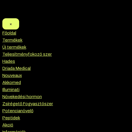
×
Főoldal
Termékek
Új termékek
Teljesítményfokozó szer
Hades
Driada Medical
Nouveaux
Akkomed
Illuminati
Növekedési hormon
Zsírégető Fogyasztószer
Potencianövelő
Peptidek
Akció