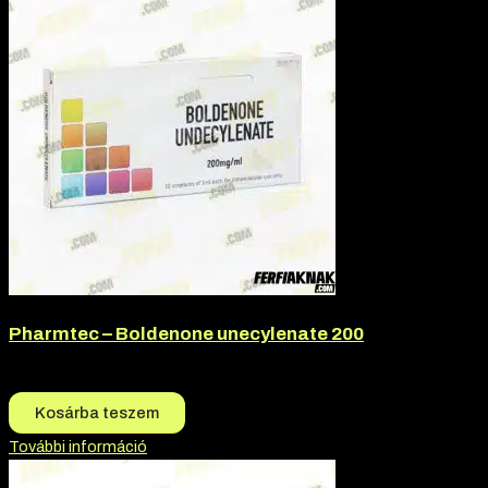
Pharmtec – Boldenone unecylenate 200
17.200
Ft
16.500
Ft
Kosárba teszem
További információ