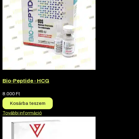
Bio-Peptide - HCG
8.000
Ft
Kosárba teszem
További információ