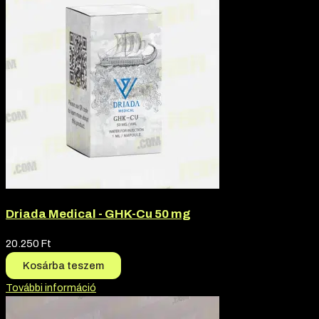
Driada Medical - GHK-Cu 50 mg
20.250
Ft
Kosárba teszem
További információ