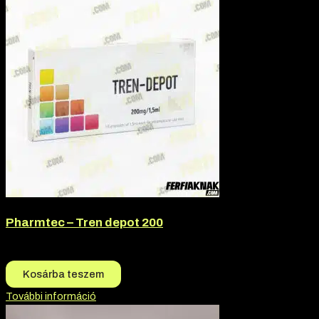
Pharmtec – Tren depot 200
18.500
Ft
18.000
Ft
Kosárba teszem
További információ