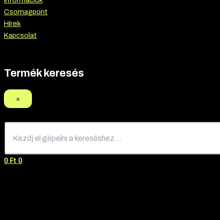
Információk
Csomagpont
Hírek
Kapcsolat
Termék keresés
×
0
Ft
0