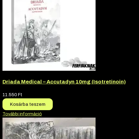
Driada Medical – Accutadyn 10mg (Isotretinoin)
11.550
Ft
Kosárba teszem
További információ