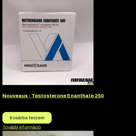
Nouveaux - Testosterone Enanthate 250
10.990
Ft
10.490
Ft
Kosárba teszem
További információ