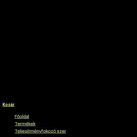
Kosár
Főoldal
›
Termékek
›
Teljesítményfokozó szer
›