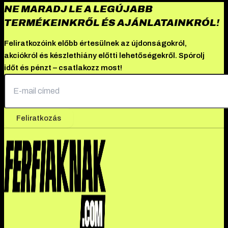
NE MARADJ LE A LEGÚJABB
TERMÉKEINKRŐL ÉS AJÁNLATAINKRÓL!
Feliratkozóink előbb értesülnek az újdonságokról,
akciókról és készlethiány előtti lehetőségekről. Spórolj
időt és pénzt – csatlakozz most!
Feliratkozás