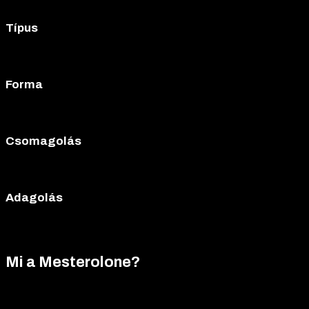
Mesterolone
Típus
Anabolikus szteroid (DHT-származék)
Forma
Szájon át szedhető (tabletta)
Csomagolás
50 tabletta
Adagolás
25 mg (Mesterolone)
Mi a Mesterolone?
A Mesterolone, amelyet Provironus márkanéven forgalmaznak,