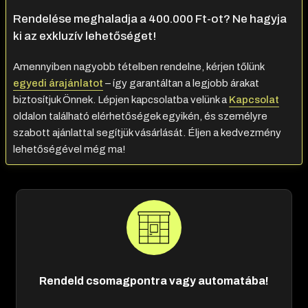
Rendelése meghaladja a 400.000 Ft-ot? Ne hagyja
ki az exkluzív lehetőséget!
Amennyiben nagyobb tételben rendelne, kérjen tőlünk
egyedi árajánlatot
– így garantáltan a legjobb árakat
biztosítjuk Önnek. Lépjen kapcsolatba velünk a
Kapcsolat
oldalon található elérhetőségek egyikén, és személyre
szabott ajánlattal segítjük vásárlását. Éljen a kedvezmény
lehetőségével még ma!
Rendeld csomagpontra vagy automatába!