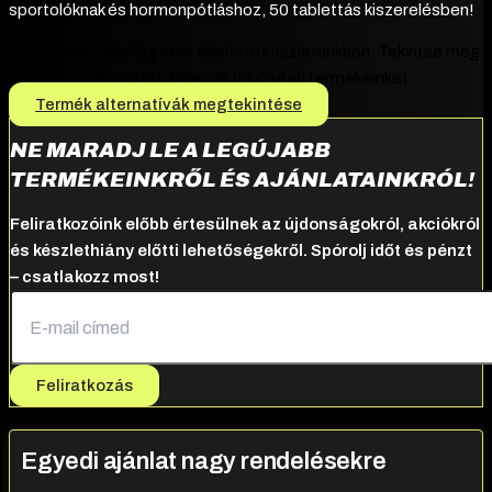
sportolóknak és hormonpótláshoz, 50 tablettás kiszerelésben!
Ez a termék jelenleg nem elérhető készletünkben. Tekintse meg
gondosan válogatott, hasonló minőségű termékeinket.
Termék alternatívák megtekintése
NE MARADJ LE A LEGÚJABB
TERMÉKEINKRŐL ÉS AJÁNLATAINKRÓL!
Feliratkozóink előbb értesülnek az újdonságokról, akciókról
és készlethiány előtti lehetőségekről. Spórolj időt és pénzt
– csatlakozz most!
Feliratkozás
Egyedi ajánlat nagy rendelésekre