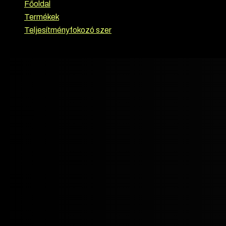
Főoldal
›
Termékek
›
Teljesítményfokozó szer
›
Kenwoo – Testosterone enanthate 400