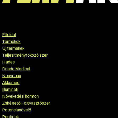
Főoldal
Termékek
Új termékek
Teljesítményfokozó szer
Hades
Driada Medical
Nouveaux
Akkomed
Illuminati
Növekedési hormon
Zsírégető Fogyasztószer
Potencianövelő
Peptidek