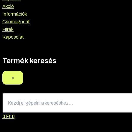
Akció
Információk
Csomagpont
Hírek
Kapcsolat
Termék keresés
×
0
Ft
0