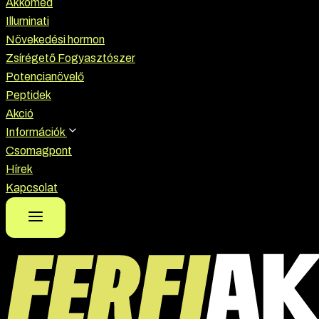
Akkomed
Illuminati
Növekedési hormon
Zsírégető Fogyasztószer
Potencianövelő
Peptidek
Akció
Információk
Csomagpont
Hírek
Kapcsolat