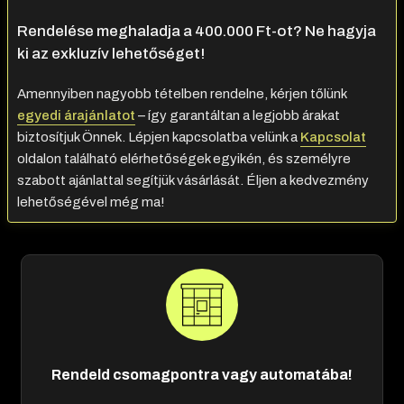
Rendelése meghaladja a 400.000 Ft-ot? Ne hagyja
ki az exkluzív lehetőséget!
Amennyiben nagyobb tételben rendelne, kérjen tőlünk
egyedi árajánlatot
– így garantáltan a legjobb árakat
biztosítjuk Önnek. Lépjen kapcsolatba velünk a
Kapcsolat
oldalon található elérhetőségek egyikén, és személyre
szabott ajánlattal segítjük vásárlását. Éljen a kedvezmény
lehetőségével még ma!
Rendeld csomagpontra vagy automatába!