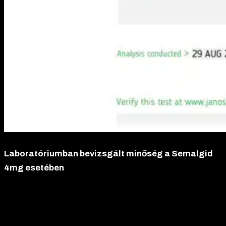
Laboratóriumban bevizsgált minőség a Semalgid
4mg esetében
A Semalgid 4mg, amely a korszerű semaglutide fogyasztószer
hatóanyagát tartalmazza, átfogó minőségbiztosítási
eljárásokon ment keresztül, hogy maximális megbízhatóságot
és biztonságot nyújtson a felhasználóknak. A készítményt a