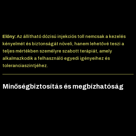
előnyös azok számára, akik most kezdik a terápiát, mivel a
szervezet fokozatosan szokik hozzá a semaglutide
hatóanyaghoz, így növelve a kezelés kényelmét és
sikerességét.
Előny:
Az állítható dózisú injekciós toll nemcsak a kezelés
kényelmét és biztonságát növeli, hanem lehetővé teszi a
teljes mértékben személyre szabott terápiát, amely
alkalmazkodik a felhasználó egyedi igényeihez és
toleranciaszintjéhez.
Minőségbiztosítás és megbízhatóság
A Semalgid 4mg szigorú minőségellenőrzési folyamatokon
esett át, amelyeket a neves JanoshiK Laboratory független
vizsgálatai támasztanak alá. Ezek a tesztek megerősítették a
semaglutide pontos, 1,27 mg/ml koncentrációját és a
kiemelkedően magas, 99,07%-os tisztasági szintet, garantálva