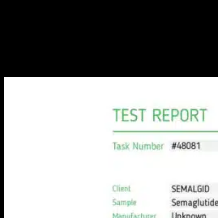
a termék kivételes minőségét. A laboratóriumi jelentések
szabadon hozzáférhetők a gyártó hivatalos weboldalán, így a
vásárlók közvetlenül ellenőrizhetik a Semalgid 4mg
megbízhatóságát és hatékonyságát. Ez a transzparencia
biztosítja, hogy a felhasználók teljes bizalommal használhassák a
készítményt, tudva, hogy az megfelel a legszigorúbb iparági
előírásoknak.