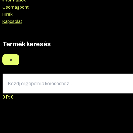
Információk
Csomagpont
Hírek
Kapcsolat
Termék keresés
×
0
Ft
0