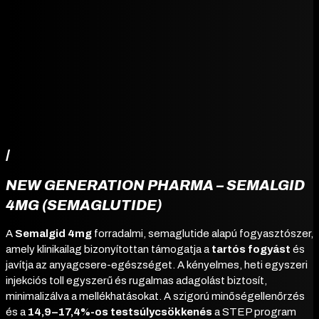
/
NEW GENERATION PHARMA – SEMALGID
4MG (SEMAGLUTIDE)
A
Semalgid 4mg
forradalmi, semaglutide alapú fogyasztószer,
amely klinikailag bizonyítottan támogatja a
tartós fogyást
és
javítja az anyagcsere-egészséget. A kényelmes, heti egyszeri
injekciós toll egyszerű és rugalmas adagolást biztosít,
minimalizálva a mellékhatásokat. A szigorú minőségellenőrzés
és a
14,9–17,4%-os testsúlycsökkenés
a STEP program