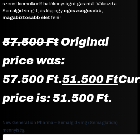
szerint kiemelkedő hatékonyságot garantál. Válaszd a
Semalgid 4mg-t, és lépj egy
egészségesebb,
magabiztosabb élet
felé!
57.500
Ft
Original
price was:
57.500 Ft.
51.500
Ft
Cur
price is: 51.500 Ft.
New Generation Pharma – Semalgid 4mg (Semaglutide)
mennyiség