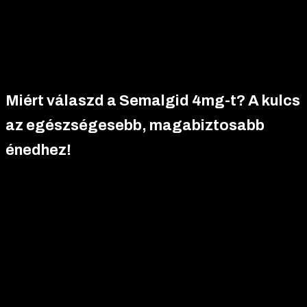
enyhék és átmenetiek, például hányinger, hasmenés vagy
fejfájás. Ritkább, súlyosabb mellékhatások, mint a hasnyálmirigy-
gyulladás, orvosi konzultációt igényelnek. Mindig egyeztess
orvosoddal a kezelés megkezdése előtt.
Miért válaszd a Semalgid 4mg-t? A kulcs
az egészségesebb, magabiztosabb
énedhez!
Készen állsz arra, hogy
valódi változást
hozz az életedbe? A
Semalgid 4mg
nem csupán egy fogyást támogató készítmény
– ez egy
tudományosan alátámasztott, forradalmi
megoldás
, amely átformálja a testsúlycsökkentésről alkotott
elképzeléseidet, miközben egy egészségesebb, energikusabb
és magabiztosabb életmódot kínál. A New Generation Pharma
által fejlesztett Semalgid 4mg a
semaglutide fogyasztószer
erejével olyan eredményeket biztosít, amelyek messze