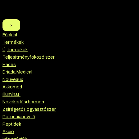
×
Főoldal
Termékek
Új termékek
Teljesítményfokozó szer
Hades
Driada Medical
Nouveaux
Akkomed
Illuminati
Növekedési hormon
Zsírégető Fogyasztószer
Potencianövelő
Peptidek
Akció