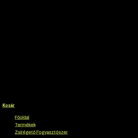
Kosár
Főoldal
›
Termékek
›
Zsírégető Fogyasztószer
›