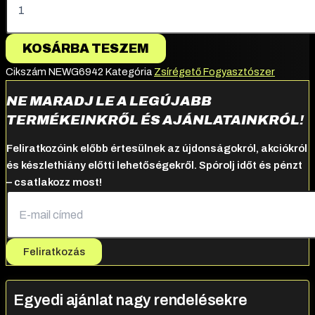
KOSÁRBA TESZEM
Cikszám
NEWG6942
Kategória
Zsírégető Fogyasztószer
NE MARADJ LE A LEGÚJABB
TERMÉKEINKRŐL ÉS AJÁNLATAINKRÓL!
Feliratkozóink előbb értesülnek az újdonságokról, akciókról
és készlethiány előtti lehetőségekről. Spórolj időt és pénzt
– csatlakozz most!
Feliratkozás
Egyedi ajánlat nagy rendelésekre