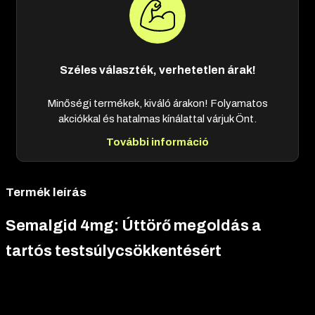
Széles választék, verhetetlen árak!
Minőségi termékek, kiváló árakon! Folyamatos
akciókkal és hatalmas kínálattal várjuk Önt.
További információ
Termék leírás
Semalgid 4mg: Úttörő megoldás a
tartós testsúlycsökkentésért
Álmodsz egy
egészségesebb, karcsúbb és energikusabb
önmagadról? A
New Generation Pharma Semalgid 4mg
egy