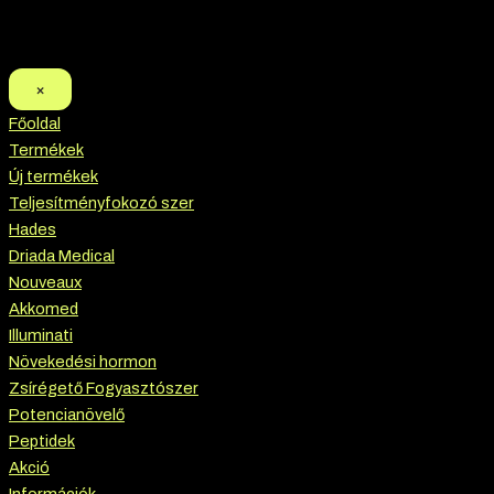
×
Főoldal
Termékek
Új termékek
Teljesítményfokozó szer
Hades
Driada Medical
Nouveaux
Akkomed
Illuminati
Növekedési hormon
Zsírégető Fogyasztószer
Potencianövelő
Peptidek
Akció