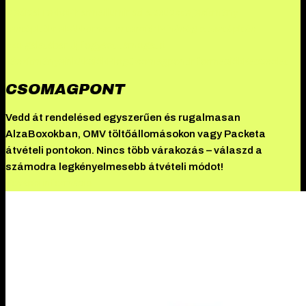
Medical
TekkoPharma
Illuminati a csúcsteljesítmény
testépítőknek
Akkomed szteroid: Minőség a testépítés
szolgálatában
Új fogyást támogató
készítményeink
Akciók
Blog
Csomagpont
Információk
Kapcsolat
CSOMAGPONT
Vedd át rendelésed egyszerűen és rugalmasan
AlzaBoxokban, OMV töltőállomásokon vagy Packeta
átvételi pontokon. Nincs több várakozás – válaszd a
számodra legkényelmesebb átvételi módot!
További információ