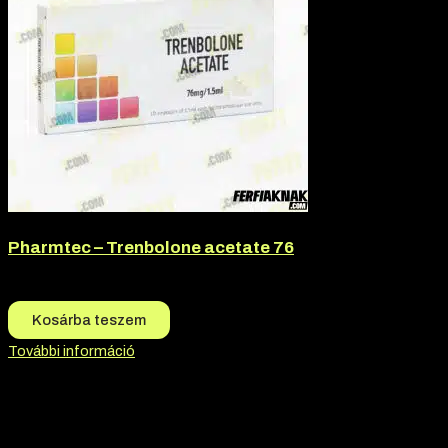
Pharmtec – Trenbolone acetate 76
17.500
Ft
17.000
Ft
Kosárba teszem
További információ