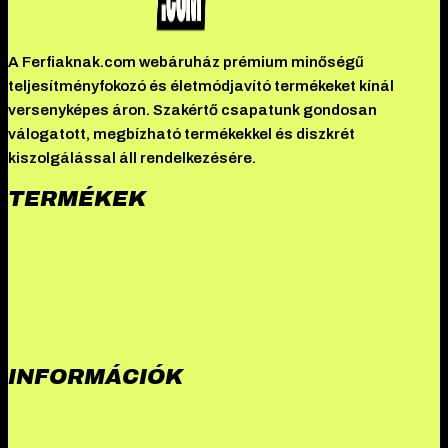
A Ferfiaknak.com webáruház prémium minőségű
teljesítményfokozó és életmódjavító termékeket kínál
versenyképes áron. Szakértő csapatunk gondosan
válogatott, megbízható termékekkel és diszkrét
kiszolgálással áll rendelkezésére.
TERMÉKEK
HADES Középhaladó Tömegnövelő Csomag I.
Hades – Drosta-
E
Pharmtec – Hexabolin 76
Danabol DS
Driada Medical – Ligandrol
10mg
Driada Medical – Mastelad
Driada Medical – Aromalyn 25 mg
(Exemestane)
Pfizer – Genotropin GoQuick 12 mg/ml (36
egység)
INFORMÁCIÓK
Összes termék
Danabol rendelés: A methandienone ereje
Hades
szteroid: Erősítsd meg izmaidat
Driada