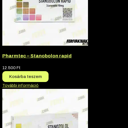
Pharmtec – Stanobolon rapid
12.500
Ft
Kosárba teszem
További információ