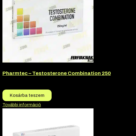
Pharmtec – Testosterone Combination 250
16.500
Ft
15.400
Ft
Kosárba teszem
További információ