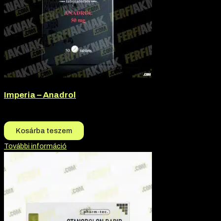
Imperia – Anadrol
19.500
Ft
18.500
Ft
Kosárba teszem
További információ