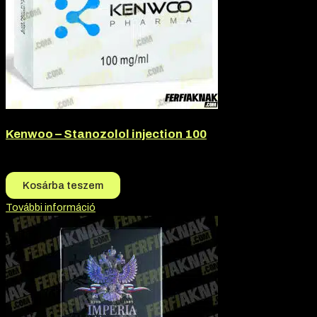
Kenwoo – Stanozolol injection 100
17.200
Ft
16.100
Ft
Kosárba teszem
További információ