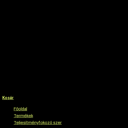
Kosár
Főoldal
›
Termékek
›
Teljesítményfokozó szer
›