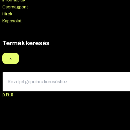
Információk
Csomagpont
Hírek
Kapcsolat
Termék keresés
×
0
Ft
0