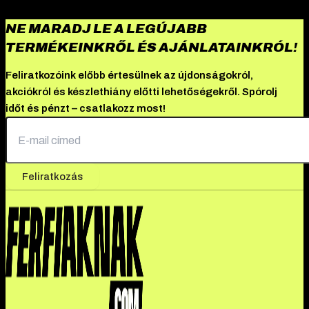
NE MARADJ LE A LEGÚJABB
TERMÉKEINKRŐL ÉS AJÁNLATAINKRÓL!
Feliratkozóink előbb értesülnek az újdonságokról,
akciókról és készlethiány előtti lehetőségekről. Spórolj
időt és pénzt – csatlakozz most!
Feliratkozás