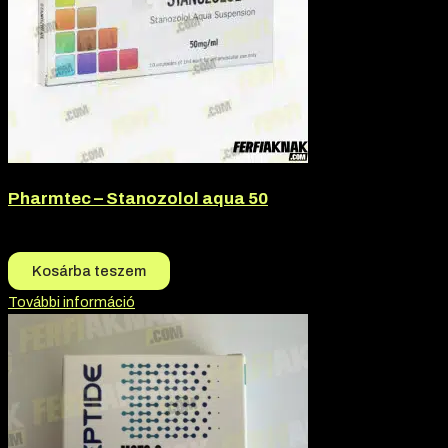
Pharmtec – Stanozolol aqua 50
15.500
Ft
14.850
Ft
Kosárba teszem
További információ