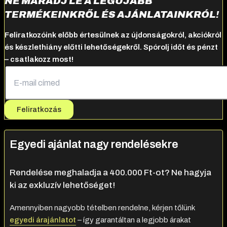
NE MARADJ LE A LEGÚJABB
TERMÉKEINKRŐL ÉS AJÁNLATAINKRÓL!
Feliratkozóink előbb értesülnek az újdonságokról, akciókról
és készlethiány előtti lehetőségekről. Spórolj időt és pénzt
– csatlakozz most!
Feliratkozás
Egyedi ajánlat nagy rendelésekre
Rendelése meghaladja a 400.000 Ft-ot? Ne hagyja
ki az exkluzív lehetőséget!
Amennyiben nagyobb tételben rendelne, kérjen tőlünk
egyedi árajánlatot
– így garantáltan a legjobb árakat