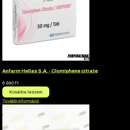
Anfarm Hellas S.A. - Clomiphene citrate
6.990
Ft
Kosárba teszem
További információ