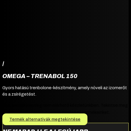
/
OMEGA – TRENABOL 150
Gyors hatású trenbolone-készítmény, amely növeli az izomerőt
és a zsírégetést.
Ez a termék jelenleg nem elérhető készletünkben. Tekintse meg
gondosan válogatott, hasonló minőségű termékeinket.
Termék alternatívák megtekintése