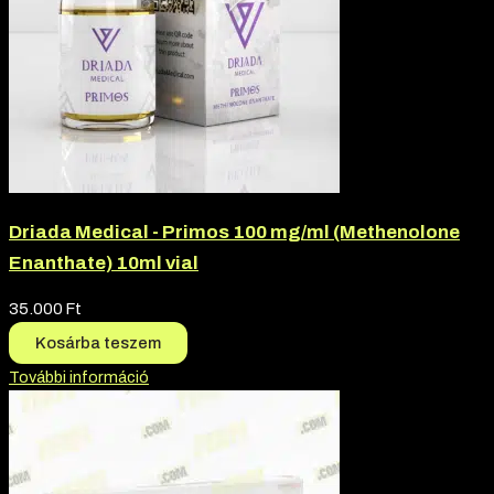
Driada Medical - Primos 100 mg/ml (Methenolone
Enanthate) 10ml vial
35.000
Ft
Kosárba teszem
További információ