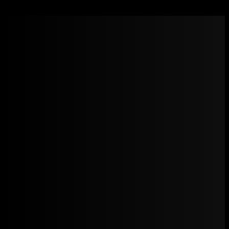
Illuminati – OxaNill