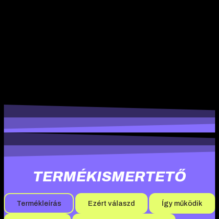
szálkásítási ciklusokat. Az Oxandrolone ereje, az Illuminati-
Nation innovatív megközelítése és a hamisítványok elleni
védelem együttesen garantálja, hogy a felhasználók a lehető
legjobb eredményeket érjék el. Legyen szó
versenyfelkészülésről, esztétikus izomzat építéséről vagy
személyes célok eléréséről, az
Illuminati – OxaNill
a testépítők
megbízható társa. Válassza a minőséget, és tapasztalja meg a
különbséget ezzel a forradalmi készítménnyel!
TERMÉKISMERTETŐ
Termékleírás
Ezért válaszd
Így működik