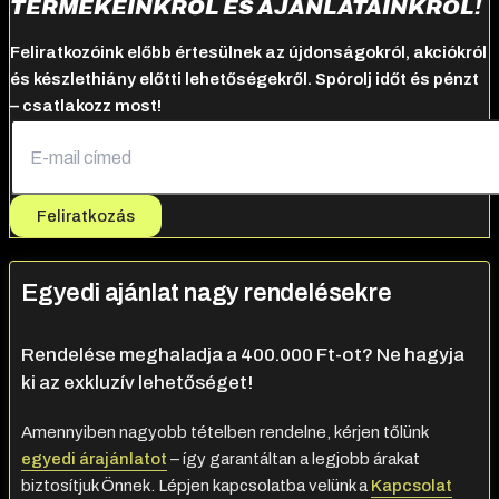
TERMÉKEINKRŐL ÉS AJÁNLATAINKRÓL!
Feliratkozóink előbb értesülnek az újdonságokról, akciókról
és készlethiány előtti lehetőségekről. Spórolj időt és pénzt
– csatlakozz most!
Feliratkozás
Egyedi ajánlat nagy rendelésekre
Rendelése meghaladja a 400.000 Ft-ot? Ne hagyja
ki az exkluzív lehetőséget!
Amennyiben nagyobb tételben rendelne, kérjen tőlünk
egyedi árajánlatot
– így garantáltan a legjobb árakat
biztosítjuk Önnek. Lépjen kapcsolatba velünk a
Kapcsolat