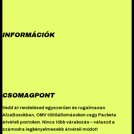
Driada Medical – Primos
Hades – Danabol
Somatropin – Omnitrope
5 mg
Pharmtec – Hexabolin 76
Bio-Peptide – Follistatin 344
(Peptid)
Driada Medical – GHK-Cu 50 mg
Kenwoo – Trebolone
enanthate 200
Omega – Testo mix 300
INFORMÁCIÓK
Összes termék
Danabol rendelés: A methandienone ereje
Hades
szteroid: Erősítsd meg izmaidat
Driada
Medical
TekkoPharma
Illuminati a csúcsteljesítmény
testépítőknek
Akkomed szteroid: Minőség a testépítés
szolgálatában
Új fogyást támogató
készítményeink
Akciók
Blog
Csomagpont
Információk
Kapcsolat
CSOMAGPONT
Vedd át rendelésed egyszerűen és rugalmasan
AlzaBoxokban, OMV töltőállomásokon vagy Packeta
átvételi pontokon. Nincs több várakozás – válaszd a
számodra legkényelmesebb átvételi módot!