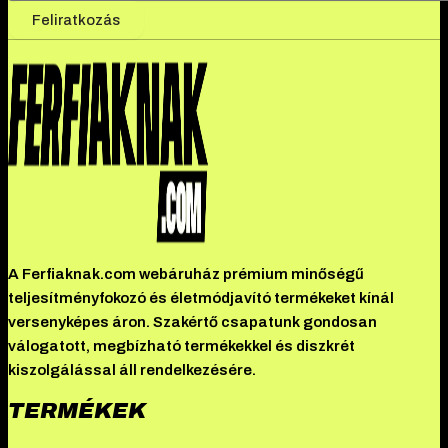
Feliratkozás
A Ferfiaknak.com webáruház prémium minőségű
teljesítményfokozó és életmódjavító termékeket kínál
versenyképes áron. Szakértő csapatunk gondosan
válogatott, megbízható termékekkel és diszkrét
kiszolgálással áll rendelkezésére.
TERMÉKEK