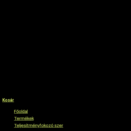
Kosár
Főoldal
›
Termékek
›
Teljesítményfokozó szer
›