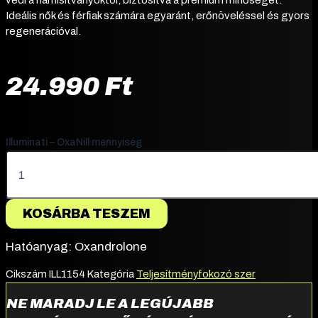
védi a hamisítványoktól, biztosítva a prémium minőséget.
Ideális nők és férfiak számára egyaránt, erőnöveléssel és gyors
regenerációval.
24.990
Ft
Illuminati – OxaNill mennyiség
KOSÁRBA TESZEM
Hatóanyag: Oxandrolone
Cikszám
ILL1154
Kategória
Teljesítményfokozó szer
NE MARADJ LE A LEGÚJABB