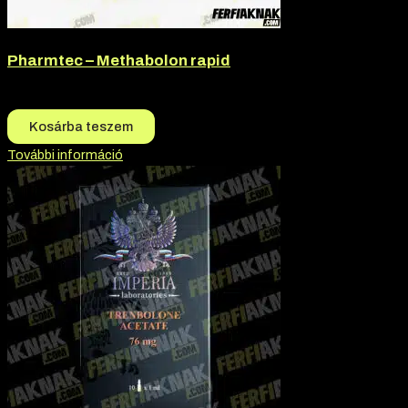
Pharmtec – Methabolon rapid
11.500
Ft
9.500
Ft
Kosárba teszem
További információ