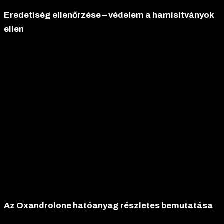
Eredetiség ellenőrzése – védelem a hamisítványok
ellen
Az
Illuminati – OxaNill
csomagolása nemcsak vizuálisan
lenyűgöző, hanem biztonsági szempontból is kiemelkedő.
Minden doboz egyedi holografikus dizájnnal és az Illuminati
szimbólummal rendelkezik, továbbá tartalmaz egy
biztonsági
kódot (SCRATCH HERE)
, amely lehetővé teszi a termék
eredetiségének ellenőrzését a hivatalos
www.illuminati-
nation.com
weboldalon. Ez a funkció biztosítja, hogy a vásárlók
védve legyenek a hamisítványoktól, és kizárólag eredeti, hiteles
terméket kapjanak. Az Illuminati-Nation elkötelezett amellett,
hogy átlátható és megbízható vásárlási élményt nyújtson, így a
testépítők nyugodt szívvel használhatják az
OxaNill
-t, tudva,
hogy a termék minősége garantált.
Az Oxandrolone hatóanyag részletes bemutatása