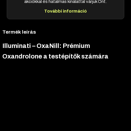
akciókkal és hatalmas kínálattal várjuk Önt.
További információ
Termék leírás
Illuminati – OxaNill: Prémium
Oxandrolone a testépítők számára
A
Illuminati – OxaNill
egy kivételes, prémium kategóriás étrend-
kiegészítő, amelyet kifejezetten testépítők és
teljesítményorientált sportolók számára terveztek. A termék
hatóanyaga az
Oxandrolone 10 mg
, amely 100 tablettás
kiszerelésben kapható, lenyűgöző holografikus csomagolásban,
az Illuminati márka ikonikus szimbólumával ellátva. Az
Illuminati –
OxaNill
a legszigorúbb minőségi előírások szerint készült,
gondosan válogatott hatóanyagokkal, hogy támogassa a
szálkás izomtömeg növelését, az erő fokozását és a