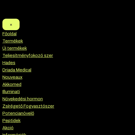
×
Főoldal
Termékek
Új termékek
Teljesítményfokozó szer
Hades
Driada Medical
Nouveaux
Akkomed
Illuminati
Növekedési hormon
Zsírégető Fogyasztószer
Potencianövelő
Peptidek
Akció