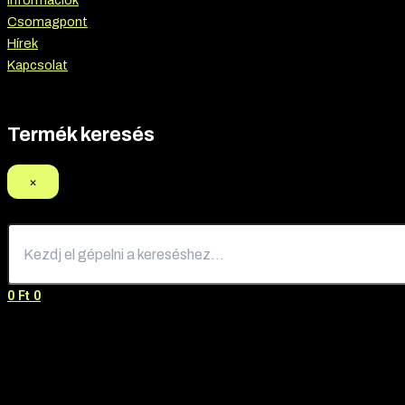
Információk
Csomagpont
Hírek
Kapcsolat
Termék keresés
×
0
Ft
0