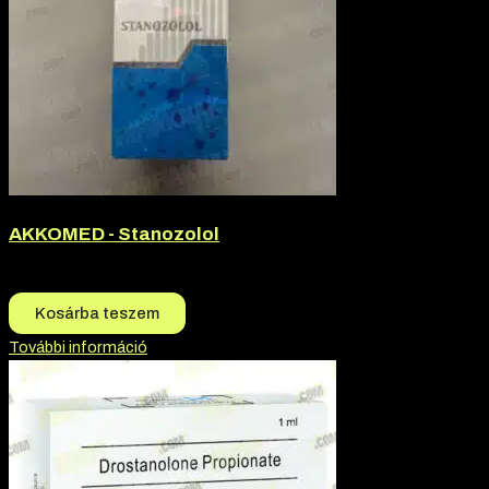
AKKOMED - Stanozolol
11.500
Ft
10.500
Ft
Kosárba teszem
További információ