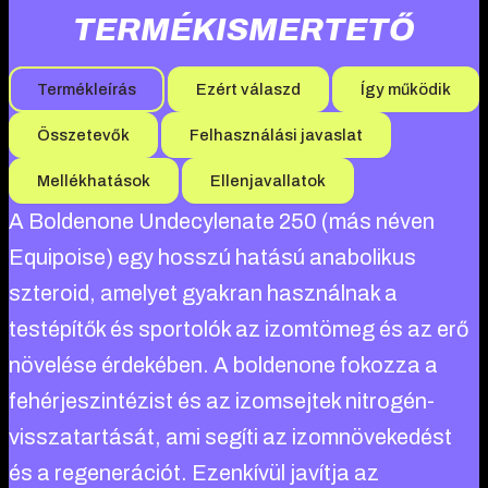
TERMÉKISMERTETŐ
Termékleírás
Ezért válaszd
Így működik
Összetevők
Felhasználási javaslat
Mellékhatások
Ellenjavallatok
A Boldenone Undecylenate 250 (más néven
Equipoise) egy hosszú hatású anabolikus
szteroid, amelyet gyakran használnak a
testépítők és sportolók az izomtömeg és az erő
növelése érdekében. A boldenone fokozza a
fehérjeszintézist és az izomsejtek nitrogén-
visszatartását, ami segíti az izomnövekedést
és a regenerációt. Ezenkívül javítja az