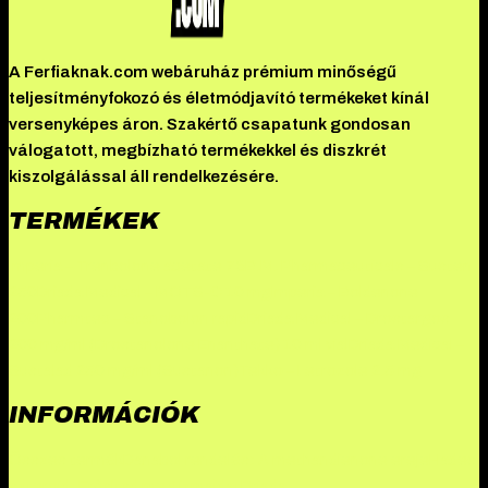
A Ferfiaknak.com webáruház prémium minőségű
teljesítményfokozó és életmódjavító termékeket kínál
versenyképes áron. Szakértő csapatunk gondosan
válogatott, megbízható termékekkel és diszkrét
kiszolgálással áll rendelkezésére.
TERMÉKEK
Imperia – Trenbolone acetate 76
B.M. Pharmaceuticals – Susten
250
Driada Medical – MOTS-C 10 mg
Imperia – Boldenone
200
Pharmtec – Stanobolon rapid
Driada Medical – Drostargos
200 mg/ml (Drostanolone Enanthate) 10 ml vial
Driada Medical –
Sustalad 250 mg/ml (Sustanon)
Tekko – Letrozole 2.5 mg
INFORMÁCIÓK
Összes termék
Danabol rendelés: A methandienone ereje
Hades
szteroid: Erősítsd meg izmaidat
Driada