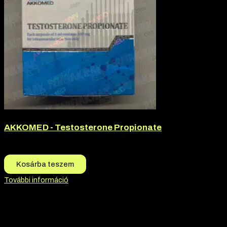
AKKOMED - Testosterone Propionate
12.500
Ft
11.500
Ft
Kosárba teszem
További információ