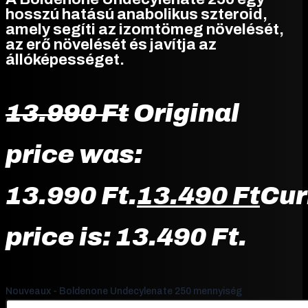
hosszú hatású anabolikus szteroid,
amely segíti az izomtömeg növelését,
az erő növelését és javítja az
állóképességet.
13.990
Ft
Original
price was:
13.990 Ft.
13.490
Ft
Cur
price is: 13.490 Ft.
Nouveaux - Boldenone Undecylenate 250 mennyiség