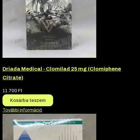
Driada Medical - Clomilad 25 mg (Clomiphene
Citrate)
11.700
Ft
Kosárba teszem
További információ