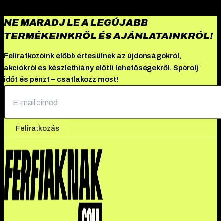
NE MARADJ LE A LEGÚJABB
TERMÉKEINKRŐL ÉS AJÁNLATAINKRÓL!
Feliratkozóink előbb értesülnek az újdonságokról,
akciókról és készlethiány előtti lehetőségekről. Spórolj
időt és pénzt – csatlakozz most!
Feliratkozás