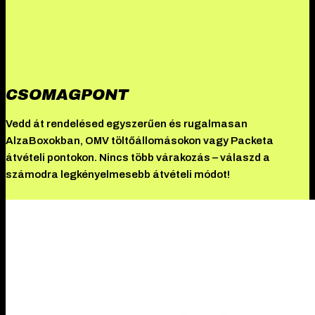
Medical
TekkoPharma
Illuminati a csúcsteljesítmény
testépítőknek
Akkomed szteroid: Minőség a testépítés
szolgálatában
Új fogyást támogató
készítményeink
Akciók
Blog
Csomagpont
Információk
Kapcsolat
CSOMAGPONT
Vedd át rendelésed egyszerűen és rugalmasan
AlzaBoxokban, OMV töltőállomásokon vagy Packeta
átvételi pontokon. Nincs több várakozás – válaszd a
számodra legkényelmesebb átvételi módot!
További információ