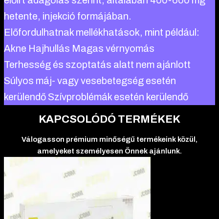
előírt adagolás szerint, általában 400-600 mg
hetente, injekció formájában.
Előfordulhatnak mellékhatások, mint például:
Akne Hajhullás Magas vérnyomás
Terhesség és szoptatás alatt nem ajánlott
Súlyos máj- vagy vesebetegség esetén
kerülendő Szívproblémák esetén kerülendő
KAPCSOLÓDÓ TERMÉKEK
Válogasson prémium minőségű termékeink közül,
amelyeket személyesen Önnek ajánlunk.