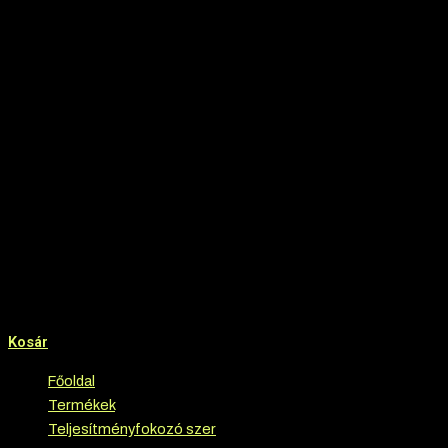
Kosár
Főoldal
›
Termékek
›
Teljesítményfokozó szer
›