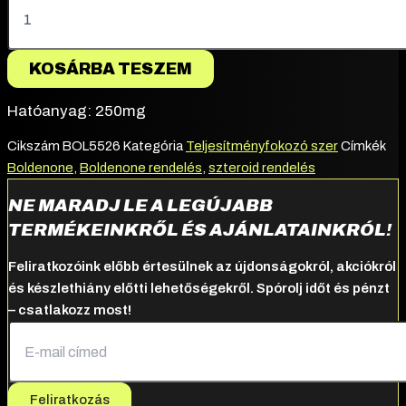
KOSÁRBA TESZEM
Hatóanyag: 250mg
Cikszám
BOL5526
Kategória
Teljesítményfokozó szer
Címkék
Boldenone
,
Boldenone rendelés
,
szteroid rendelés
NE MARADJ LE A LEGÚJABB
TERMÉKEINKRŐL ÉS AJÁNLATAINKRÓL!
Feliratkozóink előbb értesülnek az újdonságokról, akciókról
és készlethiány előtti lehetőségekről. Spórolj időt és pénzt
– csatlakozz most!
Feliratkozás