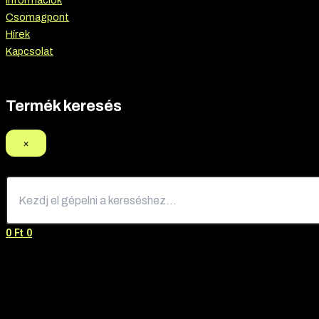
Információk
Csomagpont
Hírek
Kapcsolat
Termék keresés
×
0
Ft
0