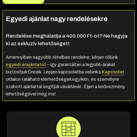
Egyedi ajánlat nagy rendelésekre
Rendelése meghaladja a 400.000 Ft-ot? Ne hagyja
ki az exkluzív lehetőséget!
Amennyiben nagyobb tételben rendelne, kérjen tőlünk
egyedi árajánlatot
– így garantáltan a legjobb árakat
biztosítjuk Önnek. Lépjen kapcsolatba velünk a
Kapcsolat
oldalon található elérhetőségek egyikén, és személyre
szabott ajánlattal segítjük vásárlását. Éljen a kedvezmény
lehetőségével még ma!