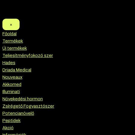
×
Főoldal
Termékek
Új termékek
Teljesítményfokozó szer
Hades
Driada Medical
Nouveaux
Akkomed
Illuminati
Növekedési hormon
Zsírégető Fogyasztószer
Potencianövelő
Peptidek
Akció