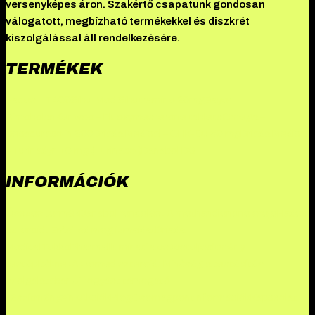
versenyképes áron. Szakértő csapatunk gondosan
válogatott, megbízható termékekkel és diszkrét
kiszolgálással áll rendelkezésére.
TERMÉKEK
Hades – T400
Sibu-Med Sibutramine 20mg
Bayer –
Rimobolan
Kenwoo – Fluoxymesterone tablets
Omega –
Decadurabolin 300
Driada Medical – GHK-Cu 50 mg
Driada Medical
– Turinadyn 10 mg (Turinabol)
Danabol DS
INFORMÁCIÓK
Összes termék
Danabol rendelés: A methandienone ereje
Hades
szteroid: Erősítsd meg izmaidat
Driada
Medical
TekkoPharma
Illuminati a csúcsteljesítmény
testépítőknek
Akkomed szteroid: Minőség a testépítés
szolgálatában
Új fogyást támogató
készítményeink
Akciók
Blog
Csomagpont
Információk
Kapcsolat