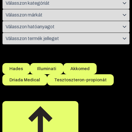
Népszerű szűrések
Hades
Illuminati
Akkomed
Driada Medical
Tesztoszteron-propionát
Összesen 9 termék található