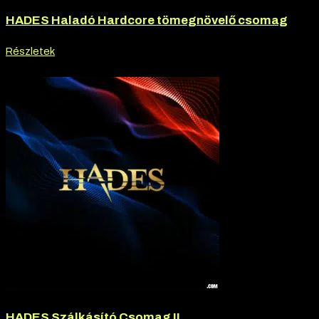
HADES Haladó Hardcore tömegnövelő csomag
Részletek
-20% kedvezmény
HADES Szálkásító Csomag II.