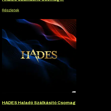
Részletek
-20% kedvezmény
HADES Haladó Szálkásító Csomag