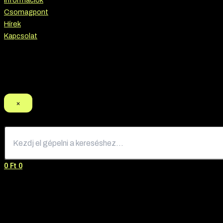
Információk
Csomagpont
Hírek
Kapcsolat
Termék keresés
×
0
Ft
0