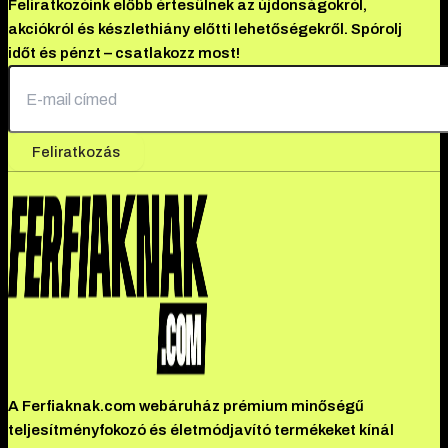
Feliratkozóink előbb értesülnek az újdonságokról,
akciókról és készlethiány előtti lehetőségekről. Spórolj
időt és pénzt – csatlakozz most!
Feliratkozás
A Ferfiaknak.com webáruház prémium minőségű
teljesítményfokozó és életmódjavító termékeket kínál