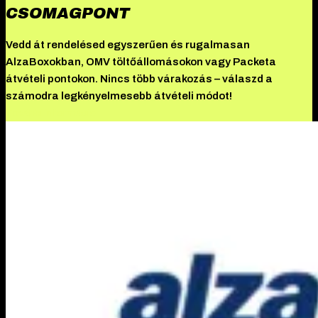
CSOMAGPONT
Vedd át rendelésed egyszerűen és rugalmasan
AlzaBoxokban, OMV töltőállomásokon vagy Packeta
átvételi pontokon. Nincs több várakozás – válaszd a
számodra legkényelmesebb átvételi módot!
További információ