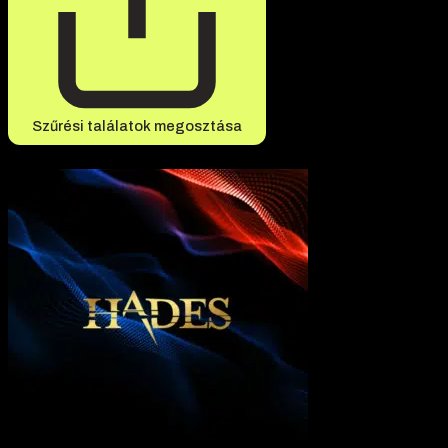
Szűrési találatok megosztása
-20% kedvezmény