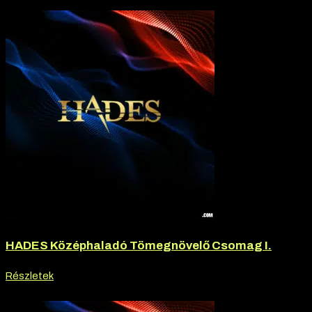
-20% kedvezmény
HADES Középhaladó Tömegnövelő Csomag I.
Részletek
-20% kedvezmény