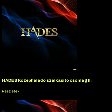
HADES Középhaladó szálkásító csomag II.
Részletek
-20% kedvezmény