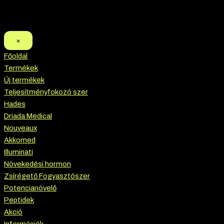
×
Főoldal
Termékek
Új termékek
Teljesítményfokozó szer
Hades
Driada Medical
Nouveaux
Akkomed
Illuminati
Növekedési hormon
Zsírégető Fogyasztószer
Potencianövelő
Peptidek
Akció