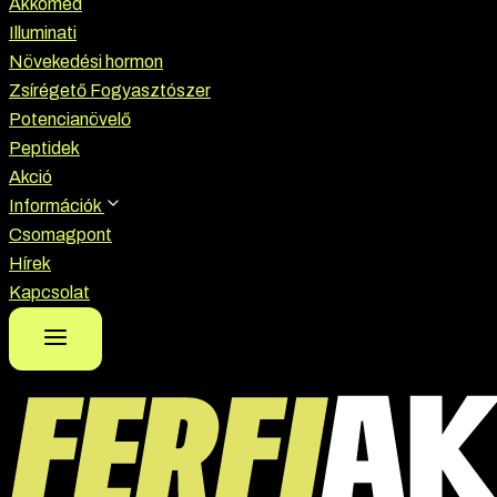
Akkomed
Illuminati
Növekedési hormon
Zsírégető Fogyasztószer
Potencianövelő
Peptidek
Akció
Információk
Csomagpont
Hírek
Kapcsolat