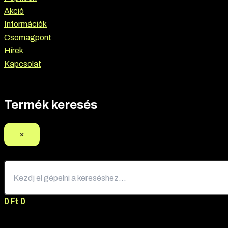
Akció
Információk
Csomagpont
Hírek
Kapcsolat
Termék keresés
×
0
Ft
0