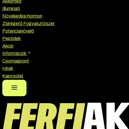
Akkomed
Illuminati
Növekedési hormon
Zsírégető Fogyasztószer
Potencianövelő
Peptidek
Akció
Információk
Csomagpont
Hírek
Kapcsolat