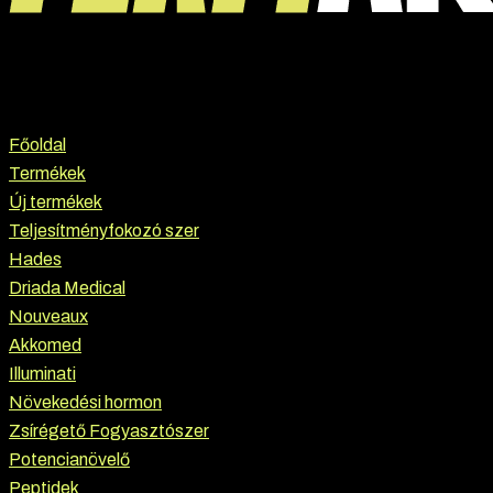
Főoldal
Termékek
Új termékek
Teljesítményfokozó szer
Hades
Driada Medical
Nouveaux
Akkomed
Illuminati
Növekedési hormon
Zsírégető Fogyasztószer
Potencianövelő
Peptidek