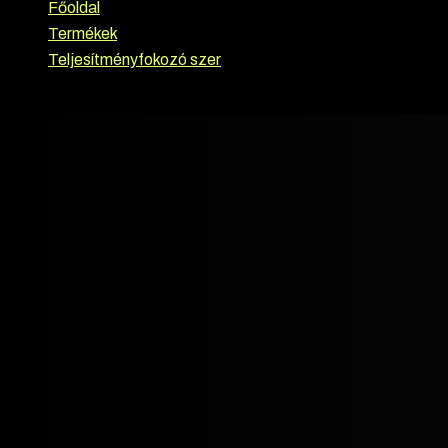
Főoldal
›
Termékek
›
Teljesítményfokozó szer
›
Tekko – Methandienone 10 mg