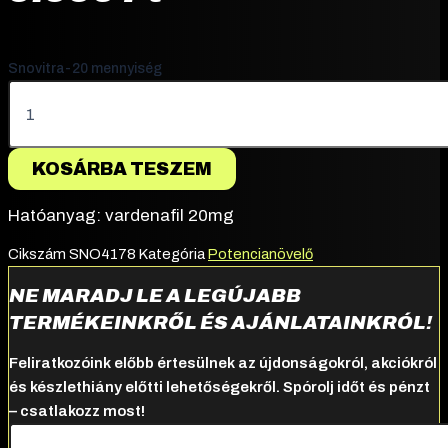
Snovitra-20 mennyiség
KOSÁRBA TESZEM
Hatóanyag: vardenafil 20mg
Cikszám
SNO4178
Kategória
Potencianövelő
NE MARADJ LE A LEGÚJABB
TERMÉKEINKRŐL ÉS AJÁNLATAINKRÓL!
Feliratkozóink előbb értesülnek az újdonságokról, akciókról
és készlethiány előtti lehetőségekről. Spórolj időt és pénzt
– csatlakozz most!