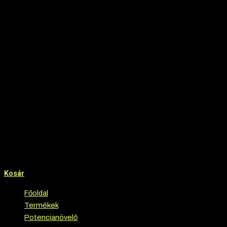
Kosár
Főoldal
›
Termékek
›
Potencianövelő
›