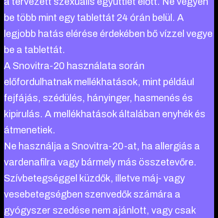
a tervezett szexuális együttlét előtt. Ne vegyen
be több mint egy tablettát 24 órán belül. A
legjobb hatás elérése érdekében bő vízzel vegye
be a tablettát.
A Snovitra-20 használata során
előfordulhatnak mellékhatások, mint például
fejfájás, szédülés, hányinger, hasmenés és
kipirulás. A mellékhatások általában enyhék és
átmenetiek.
Ne használja a Snovitra-20-at, ha allergiás a
vardenafilra vagy bármely más összetevőre.
Szívbetegséggel küzdők, illetve máj- vagy
vesebetegségben szenvedők számára a
gyógyszer szedése nem ajánlott, vagy csak