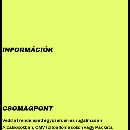
Driada Medical – Nandecos
Driada Medical – Sartanos 20 mg
(Telmisartan)
Hades – Bolda (Boldenone)
B.M. Pharmaceuticals –
Tribol 200
B.M. Pharmaceuticals – Stanobol
Illuminati –
Dianill
AKKOMED – Nandrolone Decanoate
Driada Medical –
Mastelad
INFORMÁCIÓK
Összes termék
Danabol rendelés: A methandienone ereje
Hades
szteroid: Erősítsd meg izmaidat
Driada
Medical
TekkoPharma
Illuminati a csúcsteljesítmény
testépítőknek
Akkomed szteroid: Minőség a testépítés
szolgálatában
Új fogyást támogató
készítményeink
Akciók
Blog
Csomagpont
Információk
Kapcsolat
CSOMAGPONT
Vedd át rendelésed egyszerűen és rugalmasan
AlzaBoxokban, OMV töltőállomásokon vagy Packeta