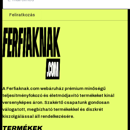
Feliratkozás
A Ferfiaknak.com webáruház prémium minőségű
teljesítményfokozó és életmódjavító termékeket kínál
versenyképes áron. Szakértő csapatunk gondosan
válogatott, megbízható termékekkel és diszkrét
kiszolgálással áll rendelkezésére.
TERMÉKEK