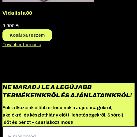
Vidalista80
9.990
Ft
Kosárba teszem
További információ
NE MARADJ LE A LEGÚJABB
TERMÉKEINKRŐL ÉS AJÁNLATAINKRÓL!
Feliratkozóink előbb értesülnek az újdonságokról,
akciókról és készlethiány előtti lehetőségekről. Spórolj
időt és pénzt – csatlakozz most!