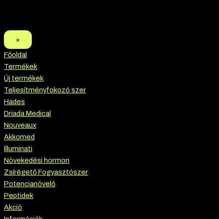
×
Főoldal
Termékek
Új termékek
Teljesítményfokozó szer
Hades
Driada Medical
Nouveaux
Akkomed
Illuminati
Növekedési hormon
Zsírégető Fogyasztószer
Potencianövelő
Peptidek
Akció