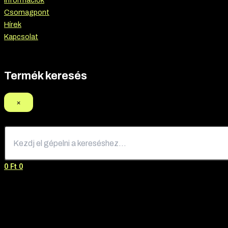
Információk
Csomagpont
Hírek
Kapcsolat
Termék keresés
×
0
Ft
0