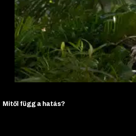
Driada Medical Primos Methenolone Enanthate 100 mg/ml 1
Mitől függ a hatás?
A siker nagy része nem a terméken múlik, hanem az egész
életmódon: