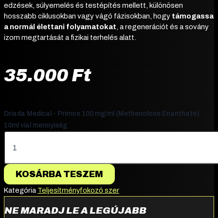
edzések, súlyemelés és testépítés mellett, különösen
hosszabb ciklusokban vagy vágó fázisokban, hogy
támogassa
a normál élettani folyamatokat
, a regenerációt és a sovány
izom megtartását a fizikai terhelés alatt.
35.000
Ft
Driada Medical - Primos 100 mg/ml (Methenolone Enanthate)
10ml vial mennyiség
KOSÁRBA TESZEM
Kategória
Teljesítményfokozó szer
NE MARADJ LE A LEGÚJABB