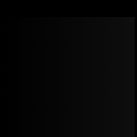
Driada Medical – Primos 100 mg/ml (Methenolone
Enanthate) 10ml vial