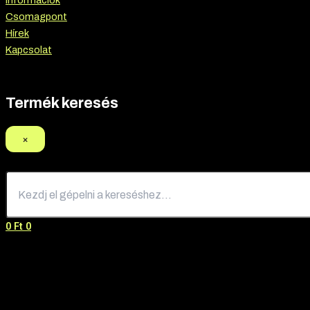
Információk
Csomagpont
Hírek
Kapcsolat
Termék keresés
×
0
Ft
0