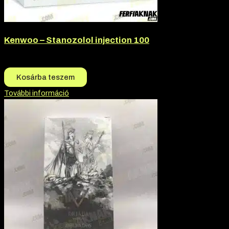
Kenwoo – Stanozolol injection 100
17.200
Ft
16.100
Ft
Kosárba teszem
További információ