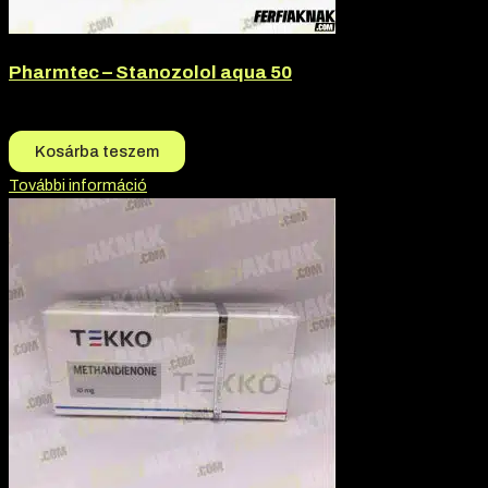
Pharmtec – Stanozolol aqua 50
15.500
Ft
14.850
Ft
Kosárba teszem
További információ