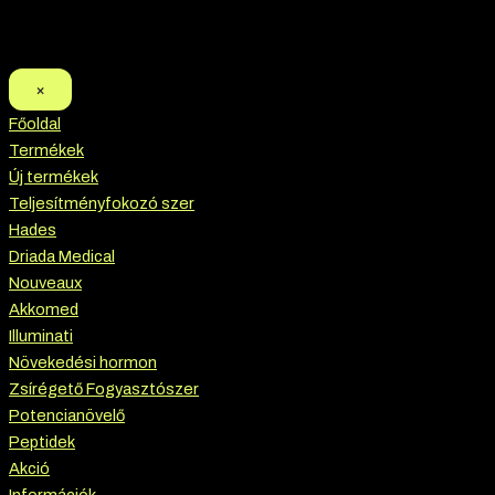
×
Főoldal
Termékek
Új termékek
Teljesítményfokozó szer
Hades
Driada Medical
Nouveaux
Akkomed
Illuminati
Növekedési hormon
Zsírégető Fogyasztószer
Potencianövelő
Peptidek
Akció