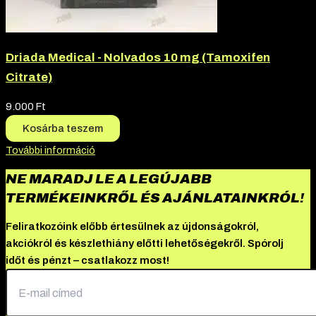
Driada Medical - Nolvados 10 mg (Tamoxifen
Citrate)
9.000
Ft
Kosárba teszem
További információ
NE MARADJ LE A LEGÚJABB
TERMÉKEINKRŐL ÉS AJÁNLATAINKRÓL!
Feliratkozóink előbb értesülnek az újdonságokról,
akciókról és készlethiány előtti lehetőségekről. Spórolj
időt és pénzt – csatlakozz most!