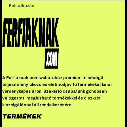
Feliratkozás
A Ferfiaknak.com webáruház prémium minőségű
teljesítményfokozó és életmódjavító termékeket kínál
versenyképes áron. Szakértő csapatunk gondosan
válogatott, megbízható termékekkel és diszkrét
kiszolgálással áll rendelkezésére.
TERMÉKEK