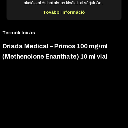
akciókkal és hatalmas kínálattal várjuk Önt.
További információ
Termék leírás
Driada Medical – Primos 100 mg/ml
(Methenolone Enanthate) 10 ml vial
A Driada Medical – Primos 100 mg/ml egy
injekciós készítmény
olaj alapú oldattal 10 ml-es üvegben, amely a methenolone
csoportjába tartozik, és elsősorban felnőtt férfiak számára
készült. Ez a termék Methenolone hatóanyagot tartalmaz
enanthate észter formában 100 mg/ml koncentrációban, és
olyan aktív testépítő férfiak körében népszerű, akik rendszeresen
súlyt emelnek, keményen edzenek, és szeretnék támogatni a
szervezetük normál működését hosszabb ciklusokban vagy vágó
időszakokban.