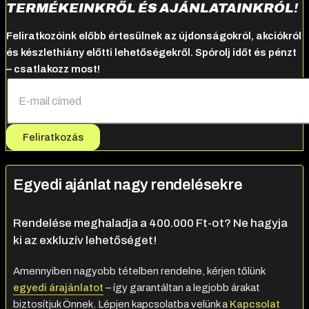
TERMÉKEINKRŐL ÉS AJÁNLATAINKRÓL!
Feliratkozóink előbb értesülnek az újdonságokról, akciókról
és készlethiány előtti lehetőségekről. Spórolj időt és pénzt
– csatlakozz most!
Feliratkozás
Egyedi ajánlat nagy rendelésekre
Rendelése meghaladja a 400.000 Ft-ot? Ne hagyja
ki az exkluzív lehetőséget!
Amennyiben nagyobb tételben rendelne, kérjen tőlünk
egyedi árajánlatot
– így garantáltan a legjobb árakat
biztosítjuk Önnek. Lépjen kapcsolatba velünk a
Kapcsolat