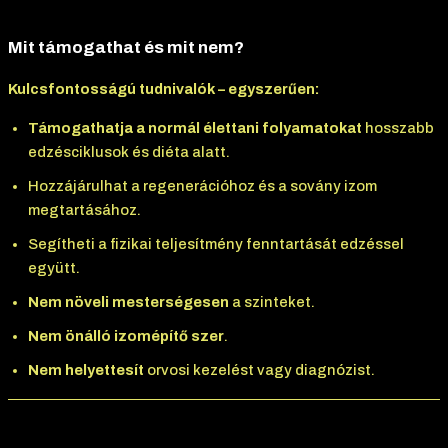
távon.
Mit támogathat és mit nem?
Kulcsfontosságú tudnivalók – egyszerűen:
Támogathatja a normál élettani folyamatokat
hosszabb
edzésciklusok és diéta alatt.
Hozzájárulhat a regenerációhoz és a sovány izom
megtartásához.
Segítheti a fizikai teljesítmény fenntartását edzéssel
együtt.
Nem növeli mesterségesen
a szinteket.
Nem önálló izomépítő szer
.
Nem helyettesít
orvosi kezelést vagy diagnózist.
Rövid, érthető működési elv: A Methenolone enanthate mild