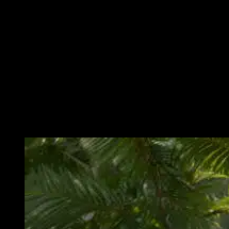
enyhe akne, hajhullás (hajlamosaknál), hangulatváltozás,
emésztési panaszok
vagy egyéni érzékenység miatti egyéb
reakciók. Általában mildabb, mint sok más szer, de DHT
származékként prosztata és hajproblémák kockázata
előfordulhat.
Ha szokatlan vagy erős tüneteket észlelsz (pl. mellkasi fájdalom,
súlyos agresszió, prosztata panaszok),
azonnal hagyd abba
és
fordulj orvoshoz. Figyelj a tested jelzéseire – a legtöbb esetben
dózistól és egyéntől függ, de komolyan kell venni.