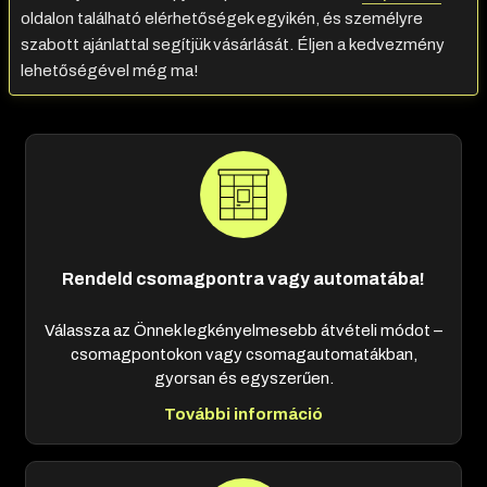
oldalon található elérhetőségek egyikén, és személyre
szabott ajánlattal segítjük vásárlását. Éljen a kedvezmény
lehetőségével még ma!
Rendeld csomagpontra vagy automatába!
Válassza az Önnek legkényelmesebb átvételi módot –
csomagpontokon vagy csomagautomatákban,
gyorsan és egyszerűen.
További információ