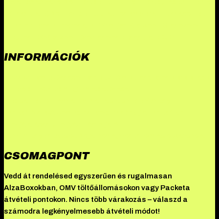
Teva – Anastrazol
Bio-Peptide – GHRP-6 (Peptid)
Hades – Testo-
E (Enanthate)
Bio Peptide – Glutathione
Imperia – Turinabol
Tekko
– Testosterone Propionate 100 mg/ml
Kenwoo – Stanozolol
injection 100
Kenwoo – Drostanolone enanthate 250
INFORMÁCIÓK
Összes termék
Danabol rendelés: A methandienone ereje
Hades
szteroid: Erősítsd meg izmaidat
Driada
Medical
TekkoPharma
Illuminati a csúcsteljesítmény
testépítőknek
Akkomed szteroid: Minőség a testépítés
szolgálatában
Új fogyást támogató
készítményeink
Akciók
Blog
Csomagpont
Információk
Kapcsolat
CSOMAGPONT
Vedd át rendelésed egyszerűen és rugalmasan
AlzaBoxokban, OMV töltőállomásokon vagy Packeta
átvételi pontokon. Nincs több várakozás – válaszd a
számodra legkényelmesebb átvételi módot!