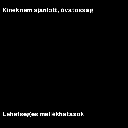
Kinek nem ajánlott, óvatosság
Hormonális betegségek esetén (pl. prosztata problémák,
endokrin zavarok).
Prosztata hyperplasia vagy egyéb prosztata gondoknál.
Szív- és érrendszeri állapotoknál (magas vérnyomás,
koleszterin eltérések).
Ha más gyógyszereket szedsz, különösen hormonális vagy
májterhelő szereket.
Orvosi konzultáció kötelező!
Használat előtt teljes vérkép,
lipid profil, PSA és májenzimek ellenőrzése javasolt. Ez nem vény
nélküli termék, komoly felelősséggel jár.
Lehetséges mellékhatások
Lehetséges tünetek: injekció helyén fájdalom vagy duzzanat,