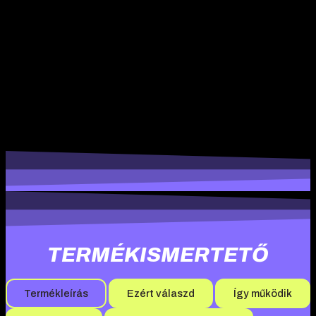
önálló csodaszer
, egyedül nem hoz eredményt. Az igazi hatás
akkor jön, ha te is maximálisan odateszed: következetesen
edzel, jól eszel és pihensz eleget.
Ha aktívan súlyozol, testépítéssel foglalkozol és keresed a mild,
minőségi támogatást, akkor érdemes szakemberrel átbeszélni,
hogy neked passzol-e.
Figyelj magadra, eddz okosan és tarts
ki hosszú távon!
TERMÉKISMERTETŐ
Termékleírás
Ezért válaszd
Így működik