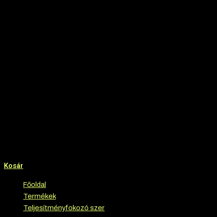
Kosár
Főoldal
›
Termékek
›
Teljesítményfokozó szer
›