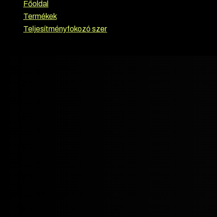
Főoldal
›
Termékek
›
Teljesítményfokozó szer
›
Driada Medical – Raloxos (Raloxifene)