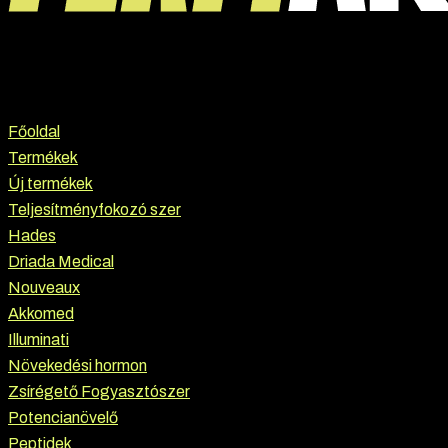
Főoldal
Termékek
Új termékek
Teljesítményfokozó szer
Hades
Driada Medical
Nouveaux
Akkomed
Illuminati
Növekedési hormon
Zsírégető Fogyasztószer
Potencianövelő
Peptidek