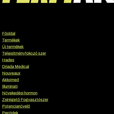
Főoldal
Termékek
Új termékek
Teljesítményfokozó szer
Hades
Driada Medical
Nouveaux
Akkomed
Illuminati
Növekedési hormon
Zsírégető Fogyasztószer
Potencianövelő
Peptidek