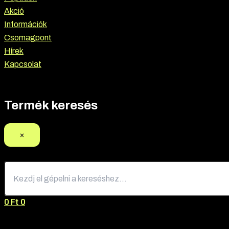
Akció
Információk
Csomagpont
Hírek
Kapcsolat
Termék keresés
×
0
Ft
0