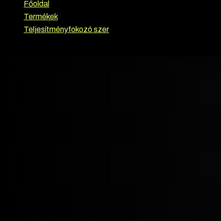
Főoldal
›
Termékek
›
Teljesítményfokozó szer
›
Driada Medical – Enclomilad 12.5 mg (Enclomiphene Citr