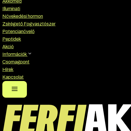
Akkomed
Illuminati
Növekedési hormon
Zsírégető Fogyasztószer
Potencianövelő
Peptidek
Akció
Információk
Csomagpont
Hírek
Kapcsolat