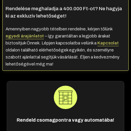
Rendelése meghaladja a 400.000 Ft-ot? Ne hagyja
ki az exkluzív lehetőséget!
Amennyiben nagyobb tételben rendelne, kérjen tőlünk
egyedi árajánlatot
– így garantáltan a legjobb árakat
biztosítjuk Önnek. Lépjen kapcsolatba velünk a
Kapcsolat
oldalon található elérhetőségek egyikén, és személyre
szabott ajánlattal segítjük vásárlását. Éljen a kedvezmény
lehetőségével még ma!
Rendeld csomagpontra vagy automatába!