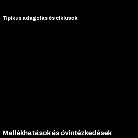
boldenone-undecylenate)
Tipikus adagolás és ciklusok
Az
AKKOMED Boldenone Undecylenate
adagolása a
felhasználó tapasztalatától és céljaitól függ:
Kezdők:
200-400 mg hetente, 10-12 hetes ciklusban.
Haladók:
400-600 mg hetente, 12-14 hetes ciklusban.
Kombináció:
Gyakran használják tesztoszteronnal vagy más
szteroidokkal.
A ciklus utáni terápia (PCT) elengedhetetlen
a természetes
hormontermelés helyreállításához, például Clomid vagy Nolvadex
használatával. Az intramuszkuláris adagolás (comb- vagy
farizomba) ajánlott, heti 1-2 injekcióval.
Mellékhatások és óvintézkedések