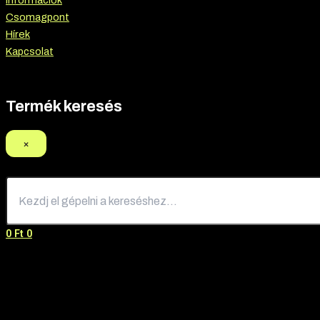
Információk
Csomagpont
Hírek
Kapcsolat
Termék keresés
×
0
Ft
0