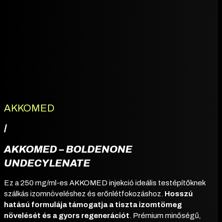
AKKOMED
/
AKKOMED – BOLDENONE
UNDECYLENATE
Ez a 250 mg/ml-es AKKOMED injekció ideális testépítőknek
szálkás izomnöveléshez és erőnlétfokozáshoz.
Hosszú
hatású formulája támogatja a tiszta izomtömeg
növelését és a gyors regenerációt
. Prémium minőségű,