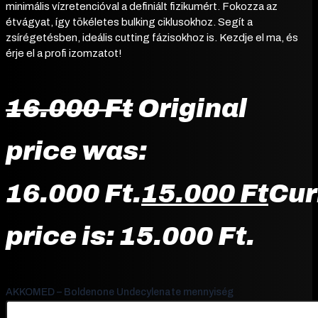
minimális vízretencióval a definiált fizikumért. Fokozza az
étvágyat, így tökéletes bulking ciklusokhoz. Segít a
zsírégetésben, ideális cutting fázisokhoz is. Kezdje el ma, és
érje el a profi izomzatot!
16.000
Ft
Original
price was:
16.000 Ft.
15.000
Ft
Cur
price is: 15.000 Ft.
AKKOMED – Boldenone Undecylenate mennyiség