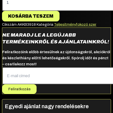
KOSÁRBA TESZEM
Cikszám
AKKB3918
Kategória
Teljesítményfokozó szer
NE MARADJ LE A LEGÚJABB
TERMÉKEINKRŐL ÉS AJÁNLATAINKRÓL!
Feliratkozóink előbb értesülnek az újdonságokról, akciókról
és készlethiány előtti lehetőségekről. Spórolj időt és pénzt
– csatlakozz most!
Feliratkozás
Egyedi ajánlat nagy rendelésekre