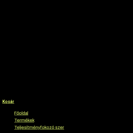
Kosár
Főoldal
›
Termékek
›
Teljesítményfokozó szer
›