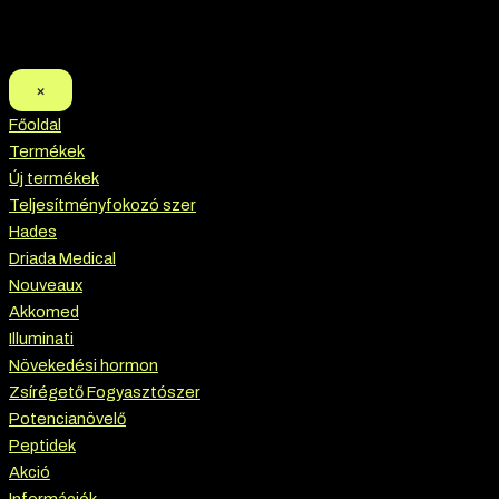
×
Főoldal
Termékek
Új termékek
Teljesítményfokozó szer
Hades
Driada Medical
Nouveaux
Akkomed
Illuminati
Növekedési hormon
Zsírégető Fogyasztószer
Potencianövelő
Peptidek
Akció