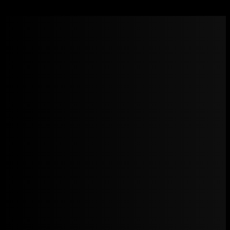
AKKOMED – Boldenone Undecylenate