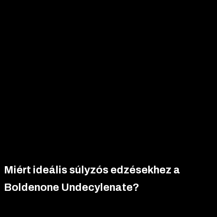
elő.
Ez a rugalmasság ideális választássá teszi a terméket
különböző edzési célokhoz
, legyen szó izomnövelésről,
szálkásításról vagy versenyfelkészülésről.
A szteroid könnyen kombinálható más anabolikus szteroidokkal,
például tesztoszteron enanthate-tel, stanozolollal vagy
trenbolone-nal, hogy tovább fokozza a kívánt hatásokat.
A
kombinált ciklusok lehetővé teszik a sportolók számára,
hogy testreszabják a ciklust céljaiknak megfelelően
, így
maximalizálva az izomdefiníciót, erőt vagy állóképességet. Ez a
sokoldalúság különösen vonzó a haladó testépítők számára, akik
komplex ciklusokat terveznek a lehető legjobb eredmények
elérése érdekében.
Miért ideális súlyzós edzésekhez a
Boldenone Undecylenate?
Az
AKKOMED Boldenone Undecylenate
kifejezetten a