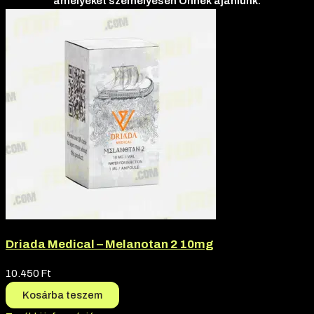
amelyeket személyesen Önnek ajánlunk.
Driada Medical – Melanotan 2 10mg
10.450
Ft
Kosárba teszem