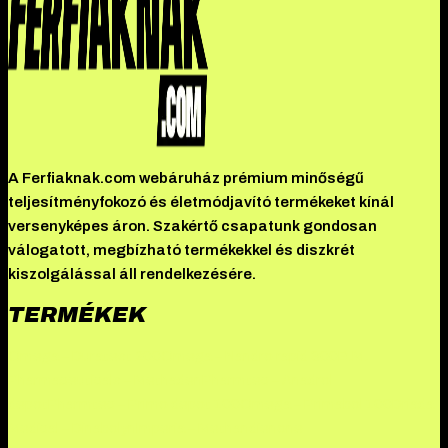
A Ferfiaknak.com webáruház prémium minőségű
teljesítményfokozó és életmódjavító termékeket kínál
versenyképes áron. Szakértő csapatunk gondosan
válogatott, megbízható termékekkel és diszkrét
kiszolgálással áll rendelkezésére.
TERMÉKEK
Omega – Duratest 200
Omega – Nandro rapid 300
B.M.
Pharmaceuticals – Methaden
Pharmtec – Anadrol
depot
Pharmtec – Primo depot 100
Omega – Primabol 100
Driada
Medical – Dinabolyn
Imperia – Methandienone