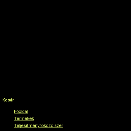
Kosár
Főoldal
›
Termékek
›
Teljesítményfokozó szer
›