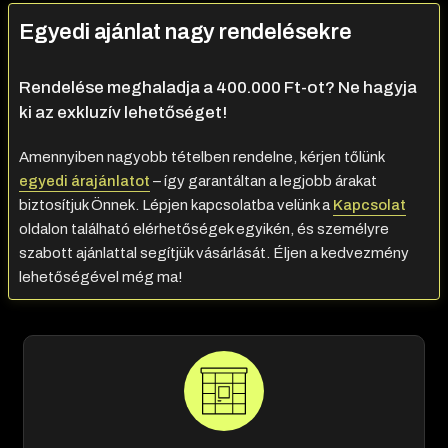
Egyedi ajánlat nagy rendelésekre
Rendelése meghaladja a 400.000 Ft-ot? Ne hagyja
ki az exkluzív lehetőséget!
Amennyiben nagyobb tételben rendelne, kérjen tőlünk
egyedi árajánlatot
– így garantáltan a legjobb árakat
biztosítjuk Önnek. Lépjen kapcsolatba velünk a
Kapcsolat
oldalon található elérhetőségek egyikén, és személyre
szabott ajánlattal segítjük vásárlását. Éljen a kedvezmény
lehetőségével még ma!