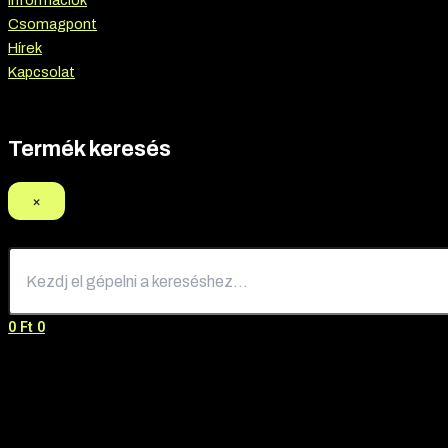
Információk
Csomagpont
Hírek
Kapcsolat
Termék keresés
×
0
Ft
0