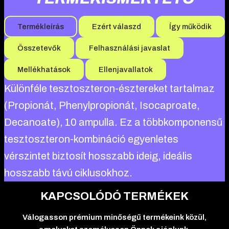
Termékleírás
Ezért válaszd
Így működik
Összetevők
Felhasználási javaslat
Mellékhatások
Ellenjavallatok
Különféle tesztoszteron-észtereket tartalmaz
(Propionát, Phenylpropionát, Isocaproate,
Decanoate), 10 ampulla. Ez a többkomponensű
tesztoszteron-kombináció egyenletes
vérszintet biztosít hosszabb ideig, ideális
hosszabb távú ciklusokhoz.
KAPCSOLÓDÓ TERMÉKEK
Válogasson prémium minőségű termékeink közül,