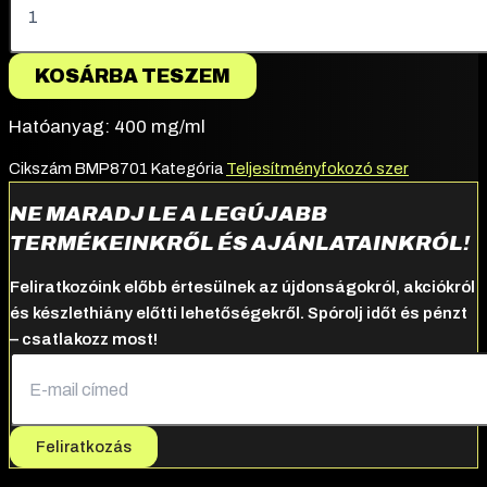
KOSÁRBA TESZEM
Hatóanyag: 400 mg/ml
Cikszám
BMP8701
Kategória
Teljesítményfokozó szer
NE MARADJ LE A LEGÚJABB
TERMÉKEINKRŐL ÉS AJÁNLATAINKRÓL!
Feliratkozóink előbb értesülnek az újdonságokról, akciókról
és készlethiány előtti lehetőségekről. Spórolj időt és pénzt
– csatlakozz most!
Feliratkozás