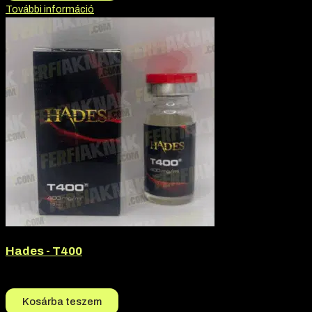
További információ
Hades - T400
12.990
Ft
12.690
Ft
Kosárba teszem