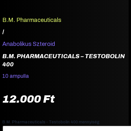
B.M. Pharmaceuticals
/
Anabolikus Szteroid
B.M. PHARMACEUTICALS – TESTOBOLIN
400
10 ampulla
12.000
Ft
B.M. Pharmaceuticals - Testobolin 400 mennyiség