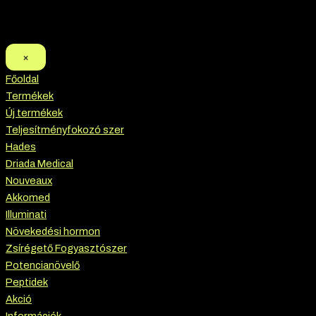
×
Főoldal
Termékek
Új termékek
Teljesítményfokozó szer
Hades
Driada Medical
Nouveaux
Akkomed
Illuminati
Növekedési hormon
Zsírégető Fogyasztószer
Potencianövelő
Peptidek
Akció