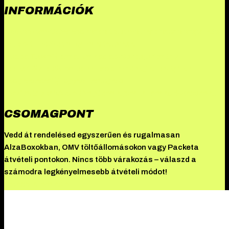
INFORMÁCIÓK
Összes termék
Danabol rendelés: A methandienone ereje
Hades
szteroid: Erősítsd meg izmaidat
Driada
Medical
TekkoPharma
Illuminati a csúcsteljesítmény
testépítőknek
Akkomed szteroid: Minőség a testépítés
szolgálatában
Új fogyást támogató
készítményeink
Akciók
Blog
Csomagpont
Információk
Kapcsolat
CSOMAGPONT
Vedd át rendelésed egyszerűen és rugalmasan
AlzaBoxokban, OMV töltőállomásokon vagy Packeta
átvételi pontokon. Nincs több várakozás – válaszd a
számodra legkényelmesebb átvételi módot!
További információ