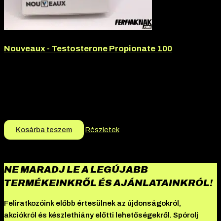
Nouveaux - Testosterone Propionate 100
Hatóanyag:
Tesztoszteron-propionát
Hatóanyag tartalom:
100mg
Márka:
Nouveaux
Termék jellege:
Injekció
9.990
Ft
9.490
Ft
Kosárba teszem
Részletek
NE MARADJ LE A LEGÚJABB
TERMÉKEINKRŐL ÉS AJÁNLATAINKRÓL!
Feliratkozóink előbb értesülnek az újdonságokról,
akciókról és készlethiány előtti lehetőségekről. Spórolj