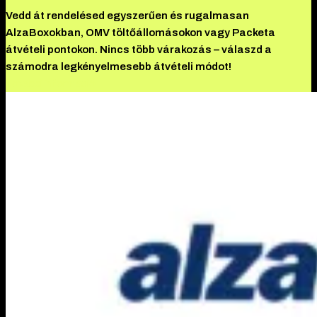
Vedd át rendelésed egyszerűen és rugalmasan
AlzaBoxokban, OMV töltőállomásokon vagy Packeta
átvételi pontokon. Nincs több várakozás – válaszd a
számodra legkényelmesebb átvételi módot!
További információ