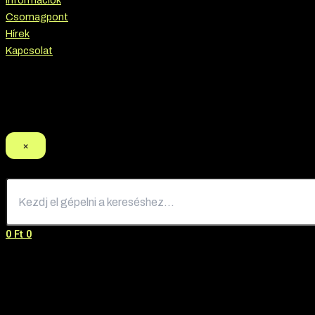
Információk
Csomagpont
Hírek
Kapcsolat
Termék keresés
×
0
Ft
0