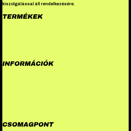
kiszolgálással áll rendelkezésére.
TERMÉKEK
Novosarm – S-23
CinnaTropin Somatropin 10 mg / 1.5
ml
Sibutramine Hyrochloride 20mg
Bio-Peptide – GHRP-2
Hades –
Turanabol
AKKOMED – Nandrolone Decanoate
Hades – Testo-P
(Propionat)
Driada Medical – Water for injection 10ml
INFORMÁCIÓK
Összes termék
Danabol rendelés: A methandienone ereje
Hades
szteroid: Erősítsd meg izmaidat
Driada
Medical
TekkoPharma
Illuminati a csúcsteljesítmény
testépítőknek
Akkomed szteroid: Minőség a testépítés
szolgálatában
Új fogyást támogató
készítményeink
Akciók
Blog
Csomagpont
Információk
Kapcsolat
CSOMAGPONT