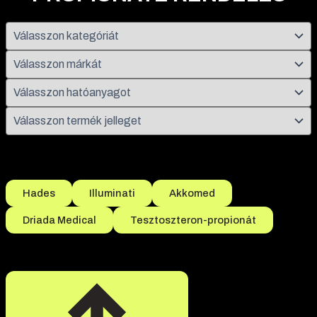
Népszerű szűrések
Hades
Illuminati
Akkomed
Driada Medical
Tesztoszteron-propionát
Összesen 1 termék található