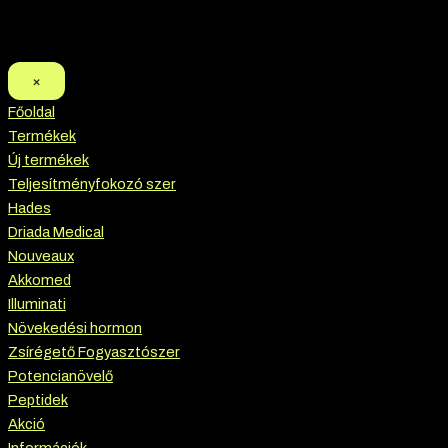
×
Főoldal
Termékek
Új termékek
Teljesítményfokozó szer
Hades
Driada Medical
Nouveaux
Akkomed
Illuminati
Növekedési hormon
Zsírégető Fogyasztószer
Potencianövelő
Peptidek
Akció