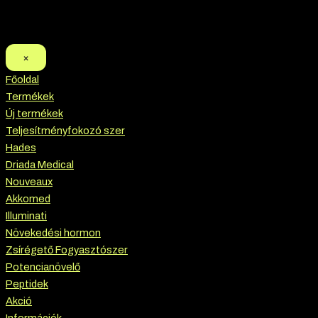
×
Főoldal
Termékek
Új termékek
Teljesítményfokozó szer
Hades
Driada Medical
Nouveaux
Akkomed
Illuminati
Növekedési hormon
Zsírégető Fogyasztószer
Potencianövelő
Peptidek
Akció