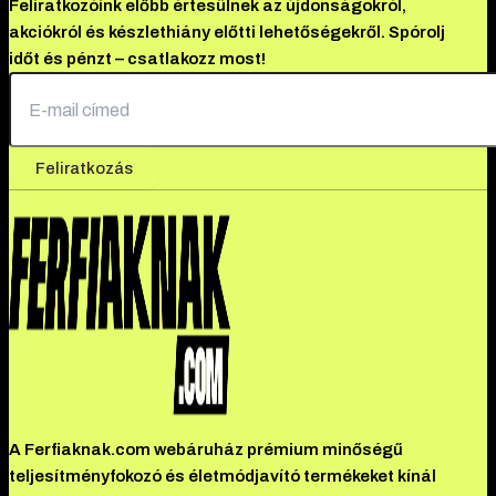
Feliratkozóink előbb értesülnek az újdonságokról,
akciókról és készlethiány előtti lehetőségekről. Spórolj
időt és pénzt – csatlakozz most!
Feliratkozás
A Ferfiaknak.com webáruház prémium minőségű
teljesítményfokozó és életmódjavító termékeket kínál