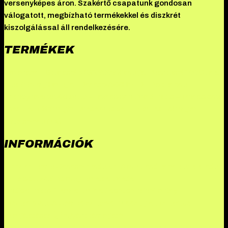
versenyképes áron. Szakértő csapatunk gondosan
válogatott, megbízható termékekkel és diszkrét
kiszolgálással áll rendelkezésére.
TERMÉKEK
Novosarm – Stenabolic (SR 9009)
Omega – Mastebol 100
Clena-
med 0.04mg
Omega – Danabol
AKKOMED – Boldenone
Undecylenate
AKKOMED – Trenbolone Blend
Tekko – Trenbolone
Enanthate 200 mg/ml
Driada Medical – Tremilad 150 mg/ml
(Trenbolone Mix)
INFORMÁCIÓK
Összes termék
Danabol rendelés: A methandienone ereje
Hades
szteroid: Erősítsd meg izmaidat
Driada
Medical
TekkoPharma
Illuminati a csúcsteljesítmény
testépítőknek
Akkomed szteroid: Minőség a testépítés
szolgálatában
Új fogyást támogató
készítményeink
Akciók
Blog
Csomagpont
Információk
Kapcsolat