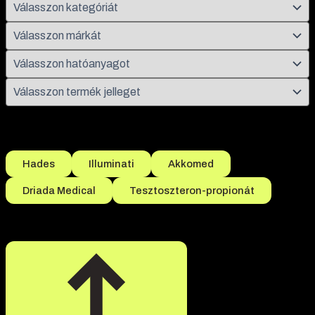
Népszerű szűrések
Hades
Illuminati
Akkomed
Driada Medical
Tesztoszteron-propionát
Összesen 9 termék található