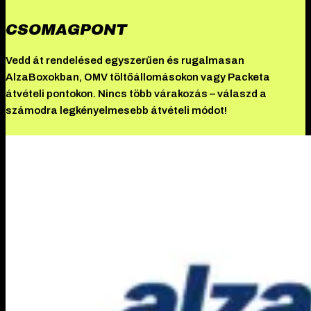
CSOMAGPONT
Vedd át rendelésed egyszerűen és rugalmasan
AlzaBoxokban, OMV töltőállomásokon vagy Packeta
átvételi pontokon. Nincs több várakozás – válaszd a
számodra legkényelmesebb átvételi módot!
További információ