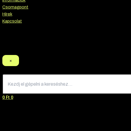
Információk
Csomagpont
Hírek
Kapcsolat
Termék keresés
×
0
Ft
0