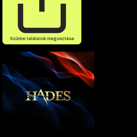
Szűrési találatok megosztása
-20% kedvezmény