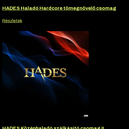
HADES Haladó Hardcore tömegnövelő csomag
Részletek
-20% kedvezmény
HADES Középhaladó szálkásító csomag II.