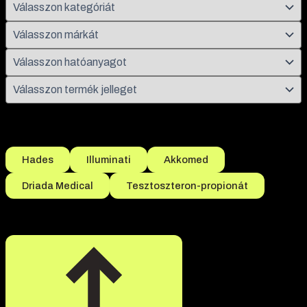
Népszerű szűrések
Hades
Illuminati
Akkomed
Driada Medical
Tesztoszteron-propionát
Összesen 1 termék található