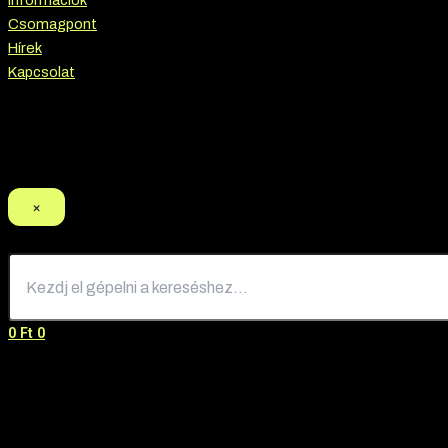
Információk
Csomagpont
Hírek
Kapcsolat
Termék keresés
×
0
Ft
0