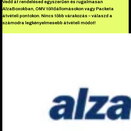
Vedd át rendelésed egyszerűen és rugalmasan
AlzaBoxokban, OMV töltőállomásokon vagy Packeta
átvételi pontokon. Nincs több várakozás – válaszd a
számodra legkényelmesebb átvételi módot!
További információ