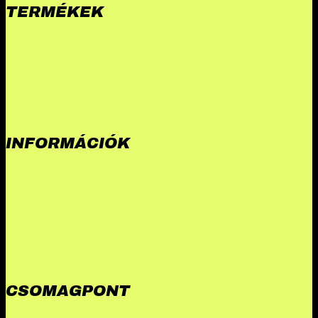
TERMÉKEK
Pharmtec – Testosterone Combination 250
Bio-Peptide –
Ipamorelin (Peptid)
Tekko – Drostanolone Enanthate 200
mg/ml
Kenwoo – Methenolone enanthate 150
Imperia –
Trenbolone mix 150
Tekko – Liothyronine Sodium
Imperia –
Oxandrolone
Tekko – Testosterone Blend 400 mg/ml
INFORMÁCIÓK
Összes termék
Danabol rendelés: A methandienone ereje
Hades
szteroid: Erősítsd meg izmaidat
Driada
Medical
TekkoPharma
Illuminati a csúcsteljesítmény
testépítőknek
Akkomed szteroid: Minőség a testépítés
szolgálatában
Új fogyást támogató
készítményeink
Akciók
Blog
Csomagpont
Információk
Kapcsolat
CSOMAGPONT