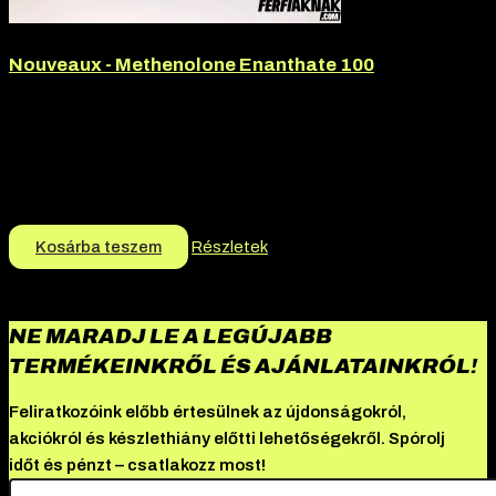
Nouveaux - Methenolone Enanthate 100
Hatóanyag:
Methenolon enanthate
Hatóanyag tartalom:
100mg
Márka:
Nouveux
Termék jellege:
Injekció
15.990
Ft
15.490
Ft
Kosárba teszem
Részletek
NE MARADJ LE A LEGÚJABB
TERMÉKEINKRŐL ÉS AJÁNLATAINKRÓL!
Feliratkozóink előbb értesülnek az újdonságokról,
akciókról és készlethiány előtti lehetőségekről. Spórolj
időt és pénzt – csatlakozz most!