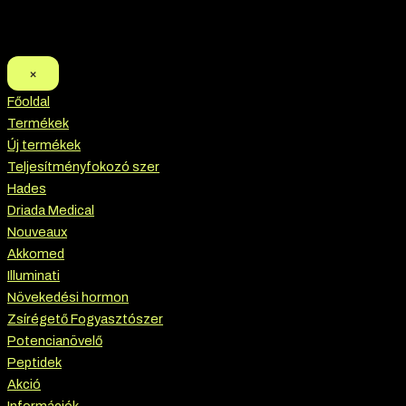
×
Főoldal
Termékek
Új termékek
Teljesítményfokozó szer
Hades
Driada Medical
Nouveaux
Akkomed
Illuminati
Növekedési hormon
Zsírégető Fogyasztószer
Potencianövelő
Peptidek
Akció