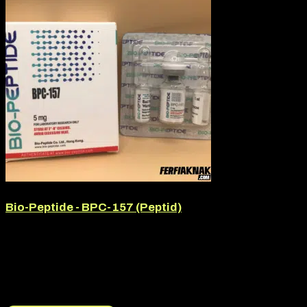
Bio-Peptide - BPC-157 (Peptid)
Hatóanyag:
BPC-157
Hatóanyag tartalom:
5mg
Márka:
Bio-Peptide
Termék jellege:
Peptid
14.990
Ft