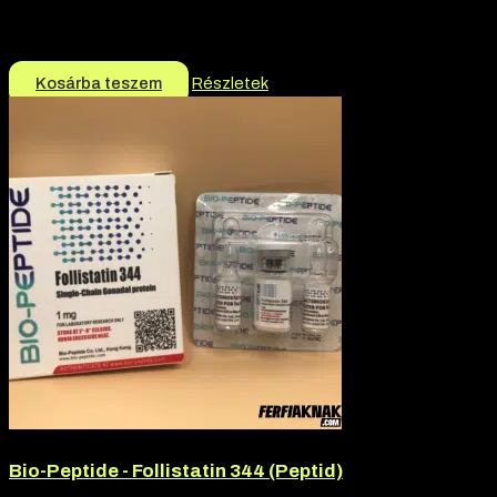
Márka:
Bio-Peptide
Termék jellege:
Peptid
12.990
Ft
Kosárba teszem
Részletek
Bio-Peptide - Follistatin 344 (Peptid)