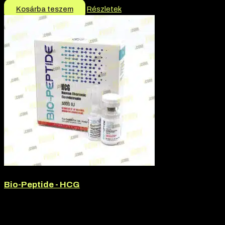
Kosárba teszem
Részletek
Bio-Peptide - HCG
Hatóanyag:
Hcg
Márka:
Bio-Peptide