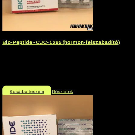
Bio-Peptide - CJC-1295 (hormon-felszabadító)
Hatóanyag:
CJC-1295
Hatóanyag tartalom:
5mg
Márka:
Bio-Peptide
Termék jellege:
Peptid
13.990
Ft
Kosárba teszem
Részletek