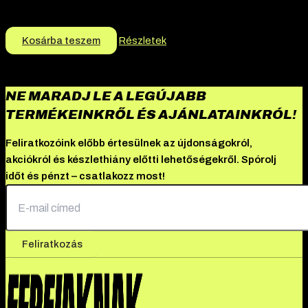
Termék jellege:
Peptid
8.000
Ft
Kosárba teszem
Részletek
NE MARADJ LE A LEGÚJABB
TERMÉKEINKRŐL ÉS AJÁNLATAINKRÓL!
Feliratkozóink előbb értesülnek az újdonságokról,
akciókról és készlethiány előtti lehetőségekről. Spórolj
időt és pénzt – csatlakozz most!
Feliratkozás