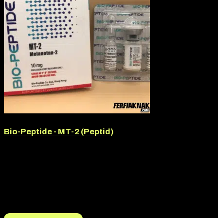
Bio-Peptide - MT-2 (Peptid)
Hatóanyag:
Melanotan II
Hatóanyag tartalom:
10mg
Márka:
Bio-Peptide
Termék jellege:
Oldószer oldatos injekció (Szuszpenziós
injekció)
13.990
Ft