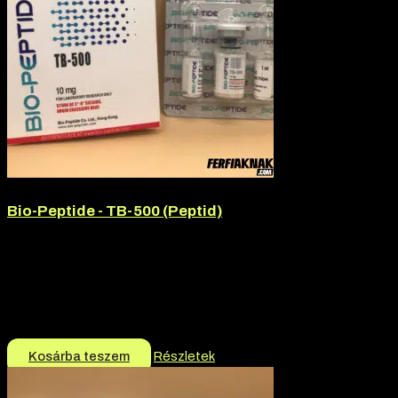
Bio-Peptide - TB-500 (Peptid)
Hatóanyag:
Thymosin Beta-4
Hatóanyag tartalom:
10mg
Márka:
Bio-Peptide
Termék jellege:
Peptid
14.990
Ft
Kosárba teszem
Részletek