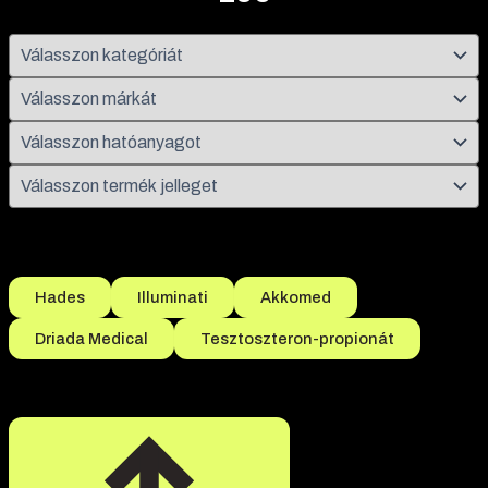
Népszerű szűrések
Hades
Illuminati
Akkomed
Driada Medical
Tesztoszteron-propionát
Összesen 12 termék található