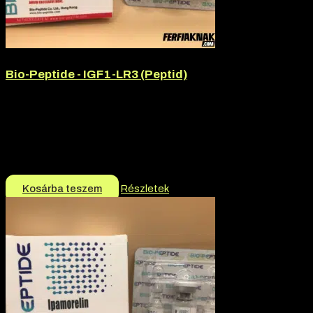
Bio-Peptide - IGF1-LR3 (Peptid)
Hatóanyag:
IGF1-LR3
Hatóanyag tartalom:
1mg
Márka:
Bio-Peptide
Termék jellege:
Peptid
16.990
Ft
Kosárba teszem
Részletek