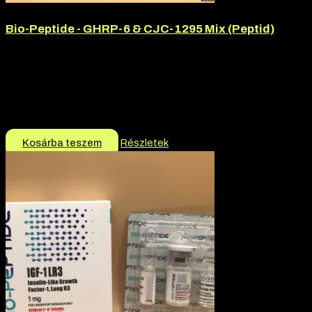
Bio-Peptide - GHRP-6 & CJC-1295 Mix (Peptid)
Hatóanyag:
CJC-1295, GHRP-6
Hatóanyag tartalom:
10mg
Márka:
Bio-Peptide
Termék jellege:
Peptid
13.990
Ft
Kosárba teszem
Részletek