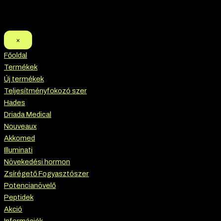
×
Főoldal
Termékek
Új termékek
Teljesítményfokozó szer
Hades
Driada Medical
Nouveaux
Akkomed
Illuminati
Növekedési hormon
Zsírégető Fogyasztószer
Potencianövelő
Peptidek
Akció