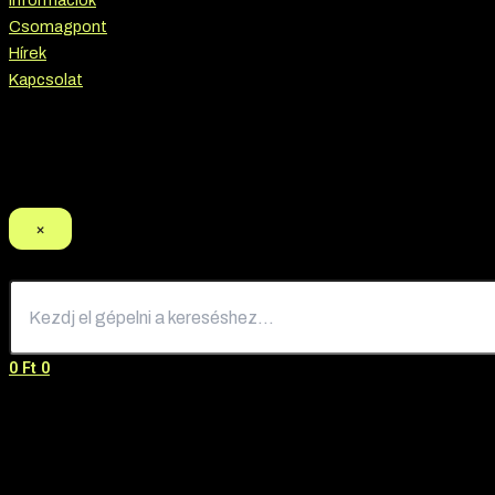
Információk
Csomagpont
Hírek
Kapcsolat
Termék keresés
×
0
Ft
0