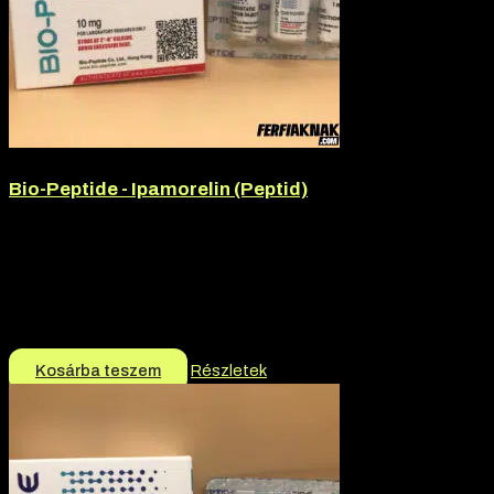
Bio-Peptide - Ipamorelin (Peptid)
Hatóanyag:
Ipamorelin
Hatóanyag tartalom:
10mg
Márka:
Bio-Peptide
Termék jellege:
Peptid
13.990
Ft
Kosárba teszem
Részletek