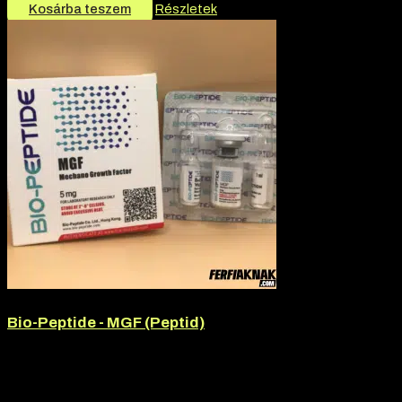
Kosárba teszem
Részletek
Bio-Peptide - MGF (Peptid)
Hatóanyag:
MGF
Hatóanyag tartalom:
5mg