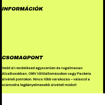
INFORMÁCIÓK
Összes termék
Danabol rendelés: A methandienone ereje
Hades
szteroid: Erősítsd meg izmaidat
Driada
Medical
TekkoPharma
Illuminati a csúcsteljesítmény
testépítőknek
Akkomed szteroid: Minőség a testépítés
szolgálatában
Új fogyást támogató
készítményeink
Akciók
Blog
Csomagpont
Információk
Kapcsolat
CSOMAGPONT
Vedd át rendelésed egyszerűen és rugalmasan
AlzaBoxokban, OMV töltőállomásokon vagy Packeta
átvételi pontokon. Nincs több várakozás – válaszd a
számodra legkényelmesebb átvételi módot!
További információ