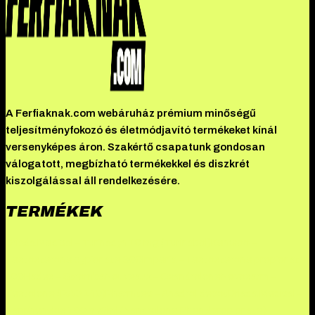
A Ferfiaknak.com webáruház prémium minőségű
teljesítményfokozó és életmódjavító termékeket kínál
versenyképes áron. Szakértő csapatunk gondosan
válogatott, megbízható termékekkel és diszkrét
kiszolgálással áll rendelkezésére.
TERMÉKEK
Driada Medical – Turinadyn 10 mg (Turinabol)
Kenwoo –
Testosterone cypionate 300
Imperia – Testosterone propionate
100
Hades – Stromba
Nouveaux – Oxandrolone
Novosarm –
Testolone (RAD 140)
Pharmtec – Anadrol depot
Driada Medical –
Nanphenylos 100 mg/ml (Nandrolone Phenylpropionate)