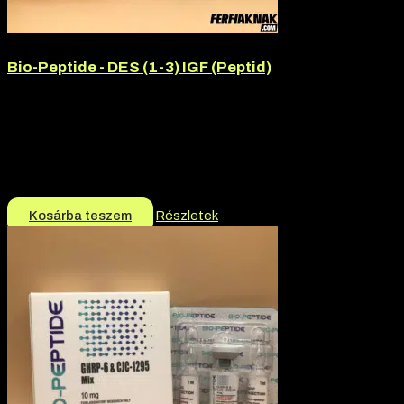
Bio-Peptide - DES (1-3) IGF (Peptid)
Hatóanyag:
DES (1-3) IGF
Márka:
Bio-Peptide
Hatóanyag tartalom:
1mg
Termék jellege:
Peptid
16.990
Ft
Kosárba teszem
Részletek