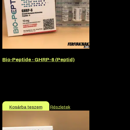
Bio-Peptide - GHRP-6 (Peptid)
Hatóanyag:
GHRP-6
Hatóanyag tartalom:
10mg
Márka:
Bio-Peptide
Termék jellege:
Peptid
12.990
Ft
Kosárba teszem
Részletek