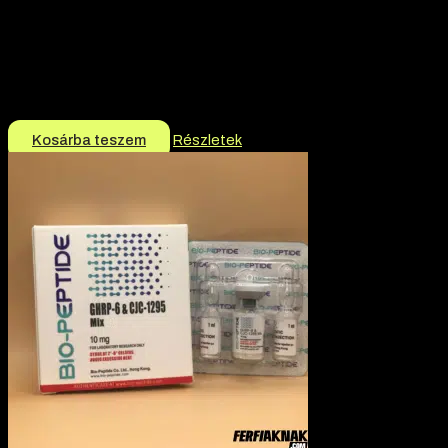
Hatóanyag:
Follistatin 344
Hatóanyag tartalom:
1mg
Márka:
Bio-Peptide
Termék jellege:
Peptid
15.990
Ft
Kosárba teszem
Részletek