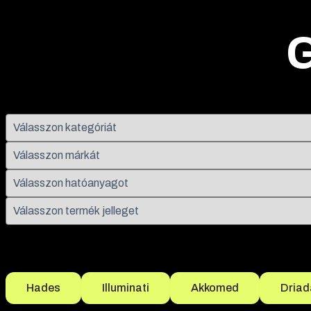
Népszerű szűrések
Hades
Illuminati
Akkomed
Driad