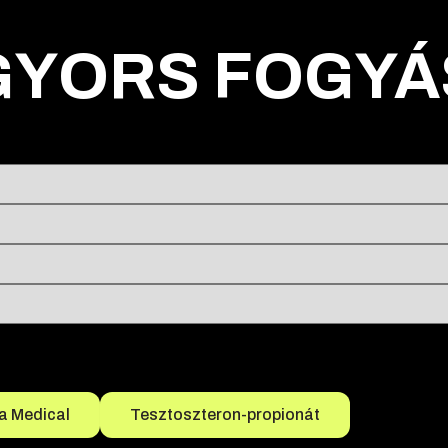
GYORS FOGYÁ
a Medical
Tesztoszteron-propionát