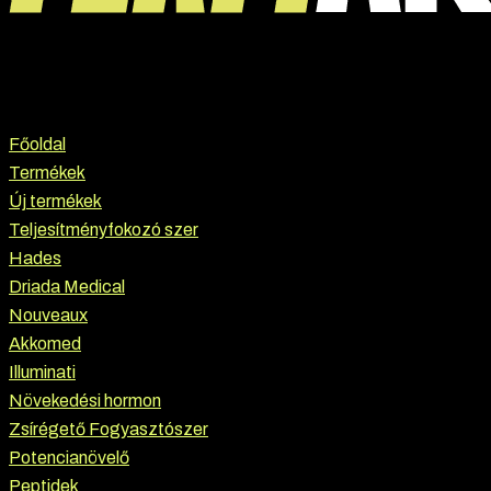
Főoldal
Termékek
Új termékek
Teljesítményfokozó szer
Hades
Driada Medical
Nouveaux
Akkomed
Illuminati
Növekedési hormon
Zsírégető Fogyasztószer
Potencianövelő
Peptidek