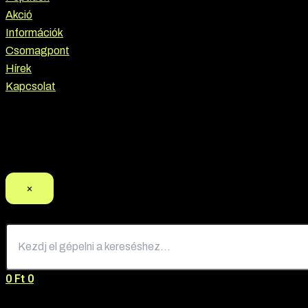
Akció
Információk
Csomagpont
Hírek
Kapcsolat
Termék keresés
×
0
Ft
0