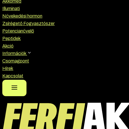
Akkomed
Illuminati
Növekedési hormon
Zsírégető Fogyasztószer
Potencianövelő
Peptidek
Akció
Információk
Csomagpont
Hírek
Kapcsolat