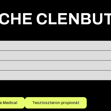
ICHE CLENBU
a Medical
Tesztoszteron-propionát