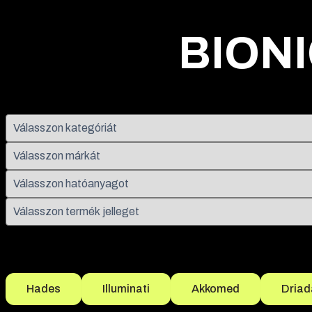
BION
Népszerű szűrések
Hades
Illuminati
Akkomed
Driad