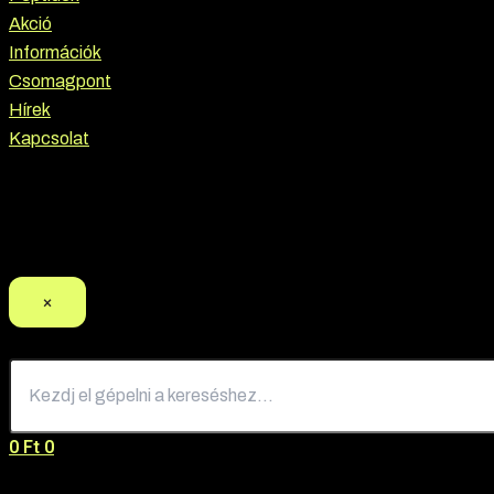
Akció
Információk
Csomagpont
Hírek
Kapcsolat
Termék keresés
×
0
Ft
0