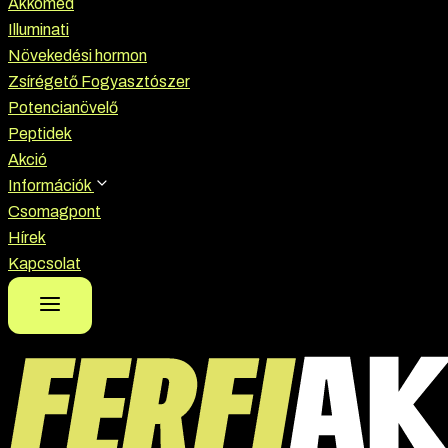
Akkomed
Illuminati
Növekedési hormon
Zsírégető Fogyasztószer
Potencianövelő
Peptidek
Akció
Információk
Csomagpont
Hírek
Kapcsolat