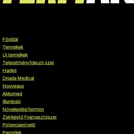
Főoldal
Termékek
Új termékek
Teljesítményfokozó szer
Hades
Driada Medical
Nouveaux
Akkomed
Illuminati
Növekedési hormon
Zsírégető Fogyasztószer
Potencianövelő
Peptidek